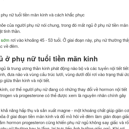
hỏe của người phụ nữ nói chung, trong đó mất ngủ ở phụ nữ tiền mãn
 tinh thần.
h sớm
rơi vào khoảng 45 - 53 tuổi. Ở giai đoạn này, phụ nữ thường thấ
ấc về đêm.
 ở phụ nữ tuổi tiền mãn kinh
ủ là trung ương thần kinh phát động não bộ và các tuyến nội tiết tiết
nh, đưa não và vùng cấu trúc lưới, vùng dưới đồi rơi vào trạng thái ứ
giữa thần kinh và nội tiết.
kinh, cơ thể người phụ nữ đang có những thay đổi về hormon nội tiết
strogen và progesterone có thể được xem là nguyên nhân chính gây
khả năng hấp thụ và sản xuất magne - một khoáng chất giúp giãn cơ
ỏa ở giai đoạn tiền mãn kinh và đổ mồ hôi về đêm làm gián đoạn giấ
iảm hormon progesteron cũng khiến phụ nữ ngủ không say giấc và rố
 phụ nữ thường hay lo lắng, lại trực tiếp ảnh hưởng giấc ngủ. Khi rơi