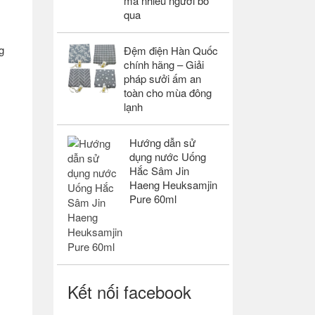
mà nhiều người bỏ
qua
g
Đệm điện Hàn Quốc
chính hãng – Giải
pháp sưởi ấm an
toàn cho mùa đông
lạnh
Hướng dẫn sử
dụng nước Uống
Hắc Sâm Jin
Haeng Heuksamjin
Pure 60ml
Kết nối facebook