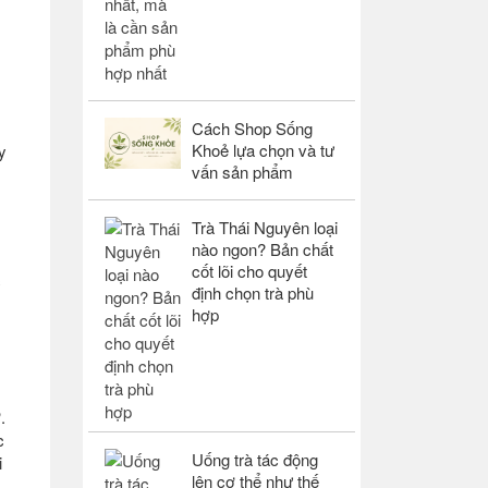
Cách Shop Sống
Khoẻ lựa chọn và tư
y
vấn sản phẩm
Trà Thái Nguyên loại
nào ngon? Bản chất
cốt lõi cho quyết
c
định chọn trà phù
hợp
.
c
Uống trà tác động
i
lên cơ thể như thế