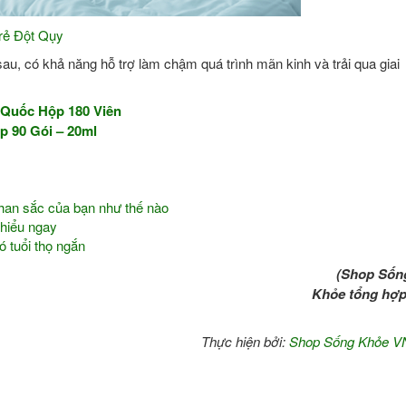
rẻ Đột Qụy
u, có khả năng hỗ trợ làm chậm quá trình mãn kinh và trải qua giai
 Quốc Hộp 180 Viên
 90 Gói – 20ml
nhan sắc của bạn như thế nào
 hiểu ngay
 tuổi thọ ngắn
op Sốn
Khỏe tổng hợp
Thực hiện bởi:
Shop Sống Khỏe V