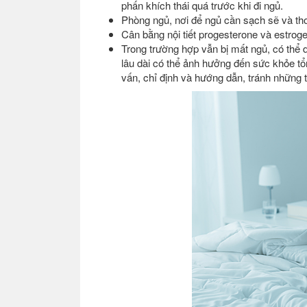
phấn khích thái quá trước khi đi ngủ.
Phòng ngủ, nơi để ngủ cần sạch sẽ và th
Cân bằng nội tiết progesterone và estrog
Trong trường hợp vẫn bị mất ngủ, có thể 
lâu dài có thể ảnh hưởng đến sức khỏe tổn
vấn, chỉ định và hướng dẫn, tránh nhữn