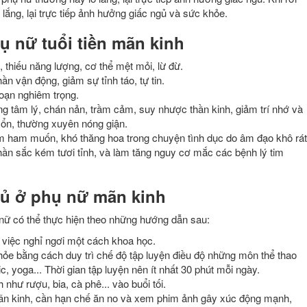
 lắng, lại trực tiếp ảnh hưởng giấc ngủ và sức khỏe.
ụ nữ tuổi tiền mãn kinh
thiếu năng lượng, cơ thể mệt mỏi, lừ đừ.
n vận động, giảm sự tỉnh táo, tự tin.
loạn nghiêm trọng.
g tâm lý, chán nản, trầm cảm, suy nhược thần kinh, giảm trí nhớ và
t ổn, thường xuyên nóng giận.
ảm ham muốn, khó thăng hoa trong chuyện tình dục do âm đạo khô rát
thần sắc kém tươi tỉnh, và làm tăng nguy cơ mắc các bệnh lý tim
ủ ở phụ nữ mãn kinh
 nữ có thể thực hiện theo những hướng dẫn sau:
 việc nghỉ ngơi một cách khoa học.
ỏe bằng cách duy trì chế độ tập luyện điều độ những môn thể thao
ic, yoga... Thời gian tập luyện nên ít nhất 30 phút mỗi ngày.
như rượu, bia, cà phê... vào buổi tối.
ãn kinh, cần hạn chế ăn no và xem phim ảnh gây xúc động mạnh,