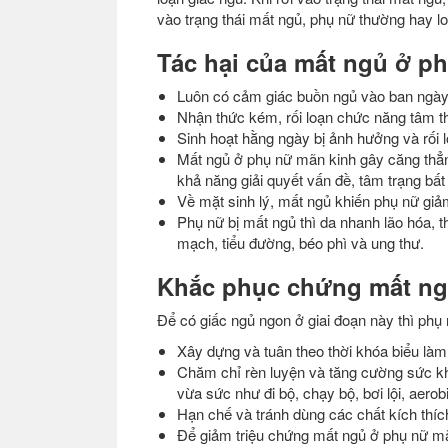
vào trạng thái mất ngủ, phụ nữ thường hay lo
Tác hại của mất ngủ ở ph
Luôn có cảm giác buồn ngủ vào ban ngày, 
Nhận thức kém, rối loạn chức năng tâm thầ
Sinh hoạt hằng ngày bị ảnh hưởng và rối 
Mất ngủ ở phụ nữ mãn kinh gây căng thẳn
khả năng giải quyết vấn đề, tâm trạng bấ
Về mặt sinh lý, mất ngủ khiến phụ nữ gi
Phụ nữ bị mất ngủ thì da nhanh lão hóa, 
mạch, tiểu đường, béo phì và ung thư.
Khắc phục chứng mất ng
Để có giấc ngủ ngon ở giai đoạn này thì phụ
Xây dựng và tuân theo thời khóa biểu làm
Chăm chỉ rèn luyện và tăng cường sức kh
vừa sức như đi bộ, chạy bộ, bơi lội, aerob
Hạn chế và tránh dùng các chất kích thích 
Để giảm triệu chứng mất ngủ ở phụ nữ m