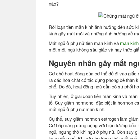
nào?
Rối loạn tiền mãn kinh ảnh hưởng đến sức k
kinh gây mệt mỏi và những ảnh hưởng về mặt
Mất ngủ ở phụ nữ tiền mãn kinh và
mãn kin
mệt mỏi, ngủ không sâu giấc và hay thức gi
Nguyên nhân gây mất ngủ
Cơ chế hoạt động của cơ thể để đi vào giấc ng
ra các hóa chất có tác dụng phong bế thần ki
chế. Do đó, hoạt động ngủ cần có sự phối hợp 
Tuy nhiên, ở giai đoạn tiền mãn kinh và mãn 
tố. Suy giảm hormone, đặc biệt là hormon e
mất ngủ ở phụ nữ mãn kinh.
Cụ thể, suy giảm hormon estrogen làm giảm 
Cơ bắp căng cứng cộng với hiện tượng bốc h
ngủ, ngưng thở khi ngủ ở phụ nữ. Còn suy g
loạn giấc ngủ. Khi rơi vào trạng thái mất ngủ,