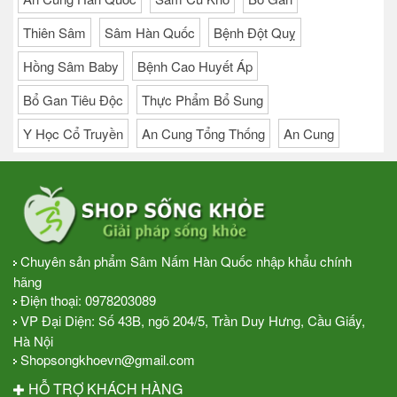
Thiên Sâm
Sâm Hàn Quốc
Bệnh Đột Quỵ
Hồng Sâm Baby
Bệnh Cao Huyết Áp
Bổ Gan Tiêu Độc
Thực Phẩm Bổ Sung
Y Học Cổ Truyền
An Cung Tổng Thống
An Cung
Chuyên sản phẩm Sâm Nấm Hàn Quốc nhập khẩu chính
hãng
Điện thoại:
0978203089
VP Đại Diện: Số 43B, ngõ 204/5, Trần Duy Hưng, Cầu Giấy,
Hà Nội
Shopsongkhoevn@gmail.com
HỖ TRỢ KHÁCH HÀNG