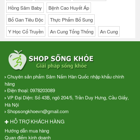
Hồng Sâm Baby
Bệnh Cao Huyết Áp
Bổ Gan Tiêu Độc
Thực Phẩm Bổ Sung
Y Học Cổ Truyền
An Cung Tổng Thống
An Cung
Chuyên sản phẩm Sâm Nấm Hàn Quốc nhập khẩu chính
hãng
Điện thoại:
0978203089
VP Đại Diện: Số 43B, ngõ 204/5, Trần Duy Hưng, Cầu Giấy,
Hà Nội
Shopsongkhoevn@gmail.com
HỖ TRỢ KHÁCH HÀNG
Hướng dẫn mua hàng
Quan điểm kinh doanh