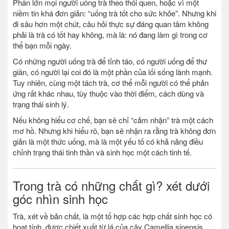
Phần lớn mọi người uống trà theo thói quen, hoặc vì một
niềm tin khá đơn giản: “uống trà tốt cho sức khỏe”. Nhưng khi
đi sâu hơn một chút, câu hỏi thực sự đáng quan tâm không
phải là trà có tốt hay không, mà là: nó đang làm gì trong cơ
thể bạn mỗi ngày.
Có những người uống trà để tỉnh táo, có người uống để thư
giãn, có người lại coi đó là một phần của lối sống lành mạnh.
Tuy nhiên, cùng một tách trà, cơ thể mỗi người có thể phản
ứng rất khác nhau, tùy thuộc vào thời điểm, cách dùng và
trạng thái sinh lý.
Nếu không hiểu cơ chế, bạn sẽ chỉ “cảm nhận” trà một cách
mơ hồ. Nhưng khi hiểu rõ, bạn sẽ nhận ra rằng trà không đơn
giản là một thức uống, mà là một yếu tố có khả năng điều
chỉnh trạng thái tinh thần và sinh học một cách tinh tế.
Trong trà có những chất gì? xét dưới
góc nhìn sinh học
Trà, xét về bản chất, là một tổ hợp các hợp chất sinh học có
hoạt tính, được chiết xuất từ lá của cây Camellia sinensis