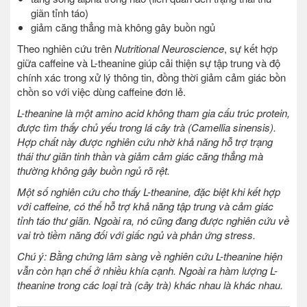
giãn tỉnh táo)
giảm căng thẳng mà không gây buồn ngủ
Theo nghiên cứu trên
Nutritional Neuroscience
, sự kết hợp
giữa caffeine và L-theanine giúp cải thiện sự tập trung và độ
chính xác trong xử lý thông tin, đồng thời giảm cảm giác bồn
chồn so với việc dùng caffeine đơn lẻ.
L-theanine là một amino acid không tham gia cấu trúc protein,
được tìm thấy chủ yếu trong lá cây trà (Camellia sinensis).
Hợp chất này được nghiên cứu nhờ khả năng hỗ trợ trạng
thái thư giãn tinh thần và giảm cảm giác căng thẳng mà
thường không gây buồn ngủ rõ rệt.
Một số nghiên cứu cho thấy L-theanine, đặc biệt khi kết hợp
với caffeine, có thể hỗ trợ khả năng tập trung và cảm giác
tỉnh táo thư giãn. Ngoài ra, nó cũng đang được nghiên cứu về
vai trò tiềm năng đối với giấc ngủ và phản ứng stress.
Chú ý: Bằng chứng lâm sàng về nghiên cứu L-theanine hiện
vẫn còn hạn chế ở nhiều khía cạnh. Ngoài ra hàm lượng L-
theanine trong các loại trà (cây trà) khác nhau là khác nhau.