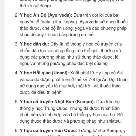
thở và cử động).
Y học Ấn Độ (Ayurveda):
Dựa trên cốt lõi của ba
nguyên tố (vata, pitta, kapha), Ayurveda sử dụng thuốc
thảo dược, chế độ ăn uống, yoga và các phương pháp
khác để duy trì cân bằng trong cơ thể.
Y học dân dụ:
Đây là hệ thống y học cổ truyền của
nhiều dân tộc và cộng đồng trên thế giới, thường sử
dụng các phương pháp như sử dụng thảo dược, lễ
nghi, và những phương pháp đặc biệt của họ.
Y học Hồi giáo (Unani):
Xuất phát từ Hy Lạp cổ đại
và sau đó được phát triển ở thế kỷ 7-8 tại Ấn Độ, Unani
sử dụng các yếu tố như hơi, mặt trời, và thuốc thảo
dược để điều trị bệnh.
Y học cổ truyền Nhật Bản (Kampo):
Dựa trên hệ
thống y học Trung Quốc, nhưng đã được Nhật Bản
phát triển và tích hợp vào hệ thống y học của họ. Sử
dụng thuốc thảo dược và phương pháp như shiatsu.
Y học cổ truyền Hàn Quốc:
Tương tự như Kampo, y