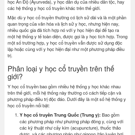
học Ấn Độ (Ayurveda), y học dân dụ của nhiều dân tộc, hay
các hệ thống y học cổ truyền khác trên thế giới.
Mặc dù y học cổ truyền thường có lịch sử dài và là một phần
quan trọng của văn hóa và lịch sử y học, nhưng hiện nay,
nhiều quốc gia đã tích hợp nó với y học hiện đại để tạo ra
một hệ thống y tế toàn diện, được gọi là y học tích hợp. Trong
một số trường hợp, y học cổ truyền vẫn được sử dụng độc
lập hoặc cùng với y học hiện đại như một phương pháp điều
trị.
Phân loại y học cổ truyền trên thế
giới?
Y học cổ truyền bao gồm nhiều hệ thống y học khác nhau
trên thế giới, mỗi hệ thống này thường có cách tiếp cận và
phương pháp điều trị độc đáo. Dưới đây là một số hệ thống y
học cổ truyền nổi bật:
Y học cổ truyền Trung Quốc (Trung y):
Bao gồm
các phương pháp như phương pháp đông y, cùng với
các kỹ thuật như cấy kim (acupuncture), thuốc thảo
dược, và các phương pháp như qigong (tập luyện hơi