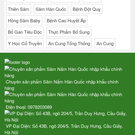
Thiên Sâm
Sâm Hàn Quốc
Bệnh Đột Quỵ
Hồng Sâm Baby
Bệnh Cao Huyết Áp
Bổ Gan Tiêu Độc
Thực Phẩm Bổ Sung
Y Học Cổ Truyền
An Cung Tổng Thống
An Cung
Chuyên sản phẩm Sâm Nấm Hàn Quốc nhập khẩu chính
hãng
Điện thoại:
0978203089
VP Đại Diện: Số 43B, ngõ 204/5, Trần Duy Hưng, Cầu Giấy,
Hà Nội