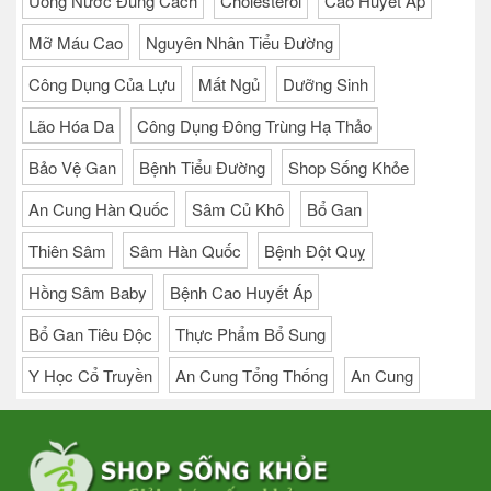
Uống Nước Đúng Cách
Cholesterol
Cao Huyết Áp
Mỡ Máu Cao
Nguyên Nhân Tiểu Đường
Công Dụng Của Lựu
Mất Ngủ
Dưỡng Sinh
Lão Hóa Da
Công Dụng Đông Trùng Hạ Thảo
Bảo Vệ Gan
Bệnh Tiểu Đường
Shop Sống Khỏe
An Cung Hàn Quốc
Sâm Củ Khô
Bổ Gan
Thiên Sâm
Sâm Hàn Quốc
Bệnh Đột Quỵ
Hồng Sâm Baby
Bệnh Cao Huyết Áp
Bổ Gan Tiêu Độc
Thực Phẩm Bổ Sung
Y Học Cổ Truyền
An Cung Tổng Thống
An Cung