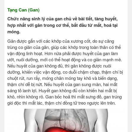
Tạng Can (Gan)
Chức năng sinh lý của gan chủ về bài tiết, tàng huyết,
hợp nhất với gân trong cơ thể, bắt đầu từ mắt, hoá tại
móng.
Gân được gắn với các khớp của xương cốt, do sự căng
trùng co giãn của gân, giúp các khớp trong toàn thân có thể
vận động linh hoạt. Hơn nữa phải được huyết của gan làm
ướt, nuôi dưỡng, mới có thể hoạt động và co giãn mạnh mẽ.
Nếu huyết của gan không đủ, thì gân không được nuôi
dưỡng, khiến việc vận động, co duỗi chậm chạp, thậm chí bị
chuột rút, run rẩy, móng chân móng tay khô và biến dạng,
thậm chí dễ bị nứt. Nếu huyết của gan sung mãn, hai mắt
sáng tỏ lanh lợi. Huyết gan không đủ còn khiến hai mắt bị
khô, nhìn không rõ. Gan bốc hoả thì mắt sưng đỏ, gan trúng
gió độc thì mắt lác, thậm chí đồng tử treo ngược lên trên.