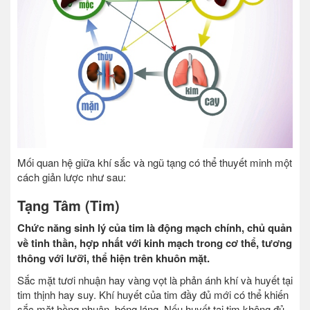
Mối quan hệ giữa khí sắc và ngũ tạng có thể thuyết minh một
cách giản lược như sau:
Tạng Tâm (Tim)
Chức năng sinh lý của tim là động mạch chính, chủ quản
về tinh thần, hợp nhất với kinh mạch trong cơ thể, tương
thông với lưỡi, thể hiện trên khuôn mặt.
Sắc mặt tươi nhuận hay vàng vọt là phản ánh khí và huyết tại
tim thịnh hay suy. Khí huyết của tim đầy đủ mới có thể khiến
sắc mặt hồng nhuận, bóng láng. Nếu huyết tại tim không đủ,