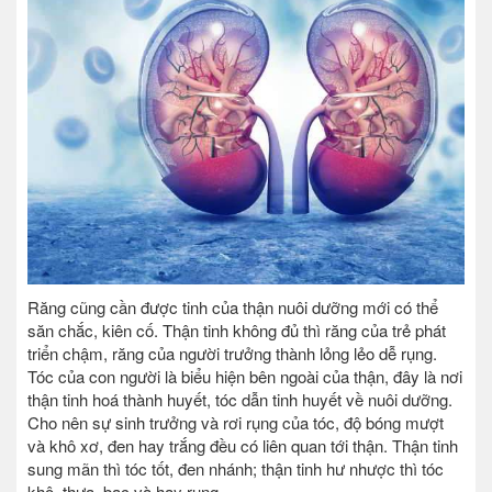
Răng cũng cần được tinh của thận nuôi dưỡng mới có thể
săn chắc, kiên cố. Thận tinh không đủ thì răng của trẻ phát
triển chậm, răng của người trưởng thành lỏng lẻo dễ rụng.
Tóc của con người là biểu hiện bên ngoài của thận, đây là nơi
thận tinh hoá thành huyết, tóc dẫn tinh huyết về nuôi dưỡng.
Cho nên sự sinh trưởng và rơi rụng của tóc, độ bóng mượt
và khô xơ, đen hay trắng đều có liên quan tới thận. Thận tinh
sung mãn thì tóc tốt, đen nhánh; thận tinh hư nhược thì tóc
khô, thưa, bạc và hay rụng.