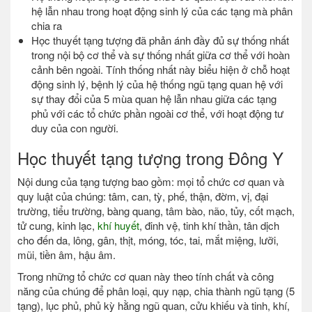
hệ lẫn nhau trong hoạt động sinh lý của các tạng mà phân
chia ra
Học thuyết tạng tượng đã phản ánh đầy đủ sự thống nhất
trong nội bộ cơ thể và sự thống nhất giữa cơ thể với hoàn
cảnh bên ngoài. Tính thống nhất này biểu hiện ở chỗ hoạt
động sinh lý, bệnh lý của hệ thống ngũ tạng quan hệ với
sự thay đổi của 5 mùa quan hệ lẫn nhau giữa các tạng
phủ với các tổ chức phần ngoài cơ thể, với hoạt động tư
duy của con người.
Học thuyết tạng tượng trong Đông Y
Nội dung của tạng tượng bao gồm: mọi tổ chức cơ quan và
quy luật của chúng: tâm, can, tỳ, phế, thận, đờm, vị, đại
trường, tiểu trường, bàng quang, tâm bào, não, tủy, cốt mạch,
tử cung, kinh lạc,
khí huyết
, đinh vệ, tinh khí thần, tân dịch
cho đến da, lông, gân, thịt, móng, tóc, tai, mắt miệng, lưỡi,
mũi, tiền âm, hậu âm.
Trong những tổ chức cơ quan này theo tính chất và công
năng của chúng để phân loại, quy nạp, chia thành ngũ tạng (5
tạng), lục phủ, phủ kỳ hằng ngũ quan, cửu khiếu và tinh, khí,