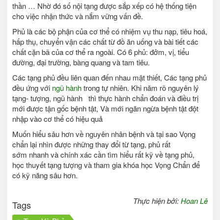
thần … Nhờ đó số nội tạng được sắp xếp có hệ thống tiện
cho việc nhận thức và nắm vững vấn đề.
Phủ là các bộ phận của cơ thể có nhiệm vụ thu nạp, tiêu hoá,
hấp thụ, chuyển vận các chất từ đồ ăn uống và bài tiết các
chất cặn bã của cơ thể ra ngoài. Có 6 phủ: đởm, vị, tiểu
đường, đại trường, bàng quang và tam tiêu.
Các tạng phủ đều liên quan đến nhau mật thiết, Các tạng phủ
đều ứng với
ngũ hành
trong tự nhiên. Khi năm rõ nguyên lý
tạng- tượng, ngũ hành thì thực hành chẩn đoán và điều trị
mới được tận gốc bệnh tật, Và mới ngăn ngừa bệnh tật đột
nhập vào cơ thể có hiệu quả
Muốn hiểu sâu hơn về nguyên nhân bệnh và tại sao Vọng
chẩn lại nhìn được những thay đổi từ tạng, phủ rất
sớm nhanh và chính xác cần tìm hiểu rất kỹ về tạng phủ,
học thuyết tạng tượng và tham gia khóa học Vọng Chẩn để
có kỹ năng sâu hơn.
Thực hiện bởi:
Hoan Lê
Tags