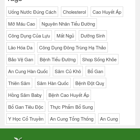
Uống Nước Đúng Cách
Cholesterol
Cao Huyết Áp
Mỡ Máu Cao
Nguyên Nhân Tiểu Đường
Công Dụng Của Lựu
Mất Ngủ
Dưỡng Sinh
Lão Hóa Da
Công Dụng Đông Trùng Hạ Thảo
Bảo Vệ Gan
Bệnh Tiểu Đường
Shop Sống Khỏe
An Cung Hàn Quốc
Sâm Củ Khô
Bổ Gan
Thiên Sâm
Sâm Hàn Quốc
Bệnh Đột Quỵ
Hồng Sâm Baby
Bệnh Cao Huyết Áp
Bổ Gan Tiêu Độc
Thực Phẩm Bổ Sung
Y Học Cổ Truyền
An Cung Tổng Thống
An Cung