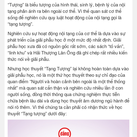
“Tượng” là biểu tượng của hình thái, sinh lý, bệnh lý của nội
tạng phản ánh ra bên ngoài cơ thể. Vì thế quan sát cơ thể
sống để nghiên cứu quy luật hoạt động của nội tạng gọi là
“tạng tượng”.
Nghiên cứu sự hoạt động nội tạng của cơ thể là dựa vào sự
phát triển của giải phẫu học ở một mức độ nhất định. Giải
phẫu học xưa đã có nguồn gốc rất sớm, các sách “tố vấn”,
“linh khu” và Hải Thượng Lãn Ông đã ghi chép rất nhiều kiến
thức nói về giải phẫu.
Nhưng học thuyết “Tạng Tượng” lại không hoàn toàn dựa vào
giải phẫu học, nó là một thứ học thuyết theo sự chỉ đạo của
quan điểm “Người và hoàn cảnh bên ngoài là một thể thống
nhất” mà quan sát cẩn thận và nghiên cứu nhiều lần ở con
người sống, đồng thời thông qua chứng nghiệm thực tiễn
chữa bệnh lâu dài và dùng học thuyết âm dương ngũ hành để
nói rõ thêm. Vì thế chúng ta cần phải có nhận thức về học
thuyết “Tạng tượng” dưới đây: