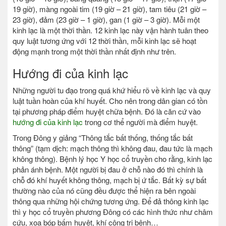
19 giờ), màng ngoài tim (19 giờ – 21 giờ), tam tiêu (21 giờ –
23 giờ), đảm (23 giờ – 1 giờ), gan (1 giờ – 3 giờ). Mỗi một
kinh lạc là một thời thần. 12 kinh lạc này vận hành tuân theo
quy luật tương ứng với 12 thời thần, mỗi kinh lạc sẽ hoạt
động mạnh trong một thời thần nhất định như trên.
Hướng đi của kinh lạc
Những người tu đạo trong quá khứ hiểu rõ về kinh lạc và quy
luật tuần hoàn của khí huyết. Cho nên trong dân gian có tồn
tại phương pháp điểm huyệt chữa bệnh. Đó là căn cứ vào
hướng đi của kinh lạc
trong cơ thể người mà điểm huyệt.
Trong Đông y giảng “Thông tắc bất thống, thống tắc bất
thông” (tạm dịch: mạch thông thì không đau, đau tức là mạch
không thông). Bệnh lý học Y học cổ truyền cho rằng, kinh lạc
phản ánh bệnh. Một người bị đau ở chỗ nào đó thì chính là
chỗ đó khí huyết không thông, mạch bị ứ tắc. Bất kỳ sự bất
thường nào của nó cũng đều được thể hiện ra bên ngoài
thông qua những hội chứng tương ứng. Để đả thông kinh lạc
thì y học cổ truyền phương Đông có các hình thức như châm
cứu, xoa bóp bấm huyệt, khí công trị bệnh…