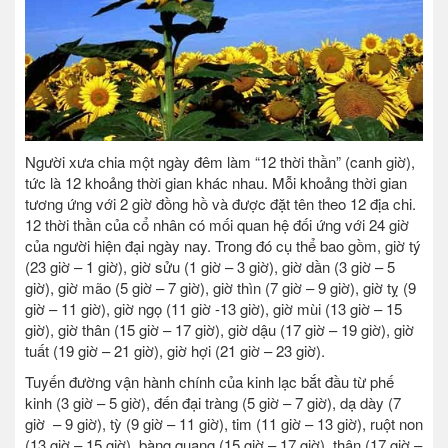
Người xưa chia một ngày đêm làm “12 thời thần” (canh giờ),
tức là 12 khoảng thời gian khác nhau. Mỗi khoảng thời gian
tương ứng với 2 giờ đồng hồ và được đặt tên theo 12 địa chi.
12 thời thần của cổ nhân có mối quan hệ đối ứng với 24 giờ
của người hiện đại ngày nay. Trong đó cụ thể bao gồm, giờ tý
(23 giờ – 1 giờ), giờ sửu (1 giờ – 3 giờ), giờ dần (3 giờ – 5
giờ), giờ mão (5 giờ – 7 giờ), giờ thìn (7 giờ – 9 giờ), giờ tỵ (9
giờ – 11 giờ), giờ ngọ (11 giờ -13 giờ), giờ mùi (13 giờ – 15
giờ), giờ thân (15 giờ – 17 giờ), giờ dậu (17 giờ – 19 giờ), giờ
tuất (19 giờ – 21 giờ), giờ hợi (21 giờ – 23 giờ).
Tuyến đường vận hành chính của kinh lạc bắt đầu từ phế
kinh (3 giờ – 5 giờ), đến đại tràng (5 giờ – 7 giờ), dạ dày (7
giờ – 9 giờ), tỳ (9 giờ – 11 giờ), tim (11 giờ – 13 giờ), ruột non
(13 giờ – 15 giờ), bàng quang (15 giờ – 17 giờ), thận (17 giờ –