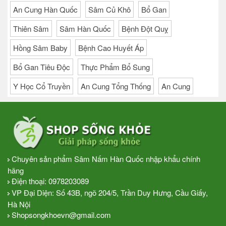
An Cung Hàn Quốc
Sâm Củ Khô
Bổ Gan
Thiên Sâm
Sâm Hàn Quốc
Bệnh Đột Quỵ
Hồng Sâm Baby
Bệnh Cao Huyết Áp
Bổ Gan Tiêu Độc
Thực Phẩm Bổ Sung
Y Học Cổ Truyền
An Cung Tổng Thống
An Cung
Chuyên sản phẩm Sâm Nấm Hàn Quốc nhập khẩu chính
hãng
Điện thoại:
0978203089
VP Đại Diện: Số 43B, ngõ 204/5, Trần Duy Hưng, Cầu Giấy,
Hà Nội
Shopsongkhoevn@gmail.com