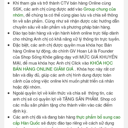
Khi tham gia và trở thành CTV bán hàng Online cùng
SSK, các anh chị cũng được add vào
Group chung của
nhóm
, để chúng ta có thể cùng giao lưu và chia sẻ thông
tin về sản phẩm. Cũng như sẽ nhận được các hướng dẫn
chuyên sâu về sản phẩm và phương pháp bán hàng.
Đào tạo bán hàng và vận hành kênh online trực tiếp dành
cho những Anh chị có khả năng xử lý thông tin trực tuyến.
Đặc biệt, các anh chị được quyền mua khóa học Bán
hàng Online tự động, do chính GV Hoan Lê là Founder
của Shop Sống Khỏe giảng dạy với MỨC GIÁ KHUYẾN
MẠI, để mua khóa học Anh chị Click vào
KHÓA HỌC
BÁN HÀNG ONLINE GIẢM GIÁ
. Khóa học này rất cơ
bản và đầy đủ, giúp các anh chị hình dung được toàn
cảnh của công việc online khi muốn phát triển cá nhân
hoặc đội nhóm.
Ngoài quyền lợi về kiến thức và chia sẻ thông tin, các
anh chị sẽ có quyền lợi về TẶNG SẢN PHẨM. Shop có
các mẫu sản phẩm tặng cho thành viên vào các điểm
định kỳ.
Các anh chị đã và đang bán hàng
thực phẩm bổ sung cao
cấp Hàn Quốc
sẽ được đào tạo riêng về cách sử dụng