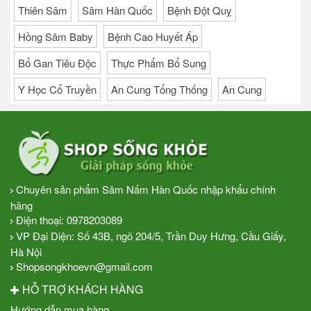
Thiên Sâm
Sâm Hàn Quốc
Bệnh Đột Quỵ
Hồng Sâm Baby
Bệnh Cao Huyết Áp
Bổ Gan Tiêu Độc
Thực Phẩm Bổ Sung
Y Học Cổ Truyền
An Cung Tổng Thống
An Cung
Chuyên sản phẩm Sâm Nấm Hàn Quốc nhập khẩu chính
hãng
Điện thoại:
0978203089
VP Đại Diện: Số 43B, ngõ 204/5, Trần Duy Hưng, Cầu Giấy,
Hà Nội
Shopsongkhoevn@gmail.com
HỖ TRỢ KHÁCH HÀNG
Hướng dẫn mua hàng