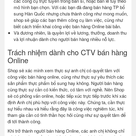
các công cụ trực tuyến trong bán sỉ, hoặc bán lẻ tùy theo
mô hình bạn chọn. Với các bạn đã đang bán hàng TP bổ
sung Hàn Quốc nhưng chưa thành công như mong muốn,
shop sẽ giúp các bạn thêm công cụ làm việc, cũng như
biết cách triển khai công việc bán hàng Online bài bản.
Và đương nhiên, là quyền lợi về lương, thưởng, doanh thu
và lợi nhuận dành cho người bán hàng nhiều nỗ lực.
Trách nhiệm dành cho CTV bán hàng
Online
Shop sẽ xác minh xem thực sự anh chị có quyết tâm với
công việc bán hàng online, cũng như thực sự yêu thích các
sản phẩm thực phẩm bổ sung hay không. Người bán hàng
cũng thực sự cần có kiến thức, có tâm với nghề. Nên Shop
sẽ có phỏng vấn online, hoặc tiếp xúc trực tiếp trước khi xác
định Anh chị phù hợp với công việc này. Chúng ta, cần thực
sự hiểu nhau và hiểu rằng đây là công việc nghiêm túc, khi
tham gia cần có tinh thần học hỏi cũng như sự quyết tâm để
đi tới thành công.
Khi trở thành người bán hàng Online, các anh chị không chỉ