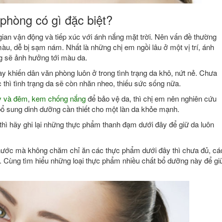
phòng có gì đặc biệt?
 gian vận động và tiếp xúc với ánh nắng mặt trời. Nên vấn đề thường
àu, dễ bị sạm nám. Nhất là những chị em ngồi lâu ở một vị trí, ánh
g sẽ ảnh hưởng tới màu da.
y khiến dân văn phòng luôn ở trong tình trạng da khô, nứt nẻ. Chưa
c thì tình trạng da sẽ còn nhăn nheo, thiếu sức sống nữa.
y và đêm
,
kem chống nắng
để bảo vệ da, thì chị em nên nghiên cứu
ổ sung dinh dưỡng cần thiết cho một làn da khỏe mạnh.
thì hãy ghi lại những thực phẩm thanh đạm dưới đây để giữ da luôn
 nước mà không chăm chỉ ăn các thực phẩm dưới đây thì chưa đủ, cá
. Cùng tìm hiểu những loại thực phẩm nhiều chất bổ dưỡng này để gi