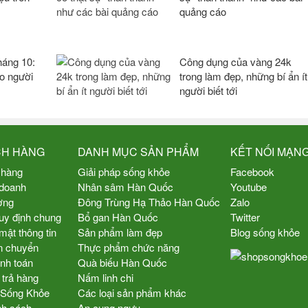
quảng cáo
áng 10:
Công dụng của vàng 24k
o người
trong làm đẹp, những bí ẩn ít
người biết tới
CH HÀNG
DANH MỤC SẢN PHẨM
KẾT NỐI MẠNG
 hàng
Giải pháp sống khỏe
Facebook
 doanh
Nhân sâm Hàn Quốc
Youtube
ợng
Đông Trùng Hạ Thảo Hàn Quốc
Zalo
uy định chung
Bổ gan Hàn Quốc
Twitter
mật thông tin
Sản phẩm làm đẹp
Blog sống khỏe
n chuyển
Thực phẩm chức năng
nh toán
Quà biếu Hàn Quốc
 trả hàng
Nấm linh chi
p Sống Khỏe
Các loại sản phẩm khác
nh sách
An cung ngưu