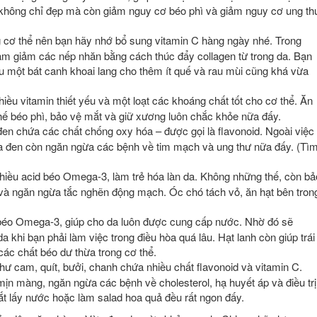
 không chỉ đẹp mà còn giảm nguy cơ béo phì và giảm nguy cơ ung th
 cơ thể nên bạn hãy nhớ bổ sung vitamin C hàng ngày nhé. Trong
 làm giảm các nếp nhăn bằng cách thúc đẩy collagen từ trong da. Bạn
u một bát canh khoai lang cho thêm ít quế và rau mùi cũng khá vừa
ều vitamin thiết yếu và một loạt các khoáng chất tốt cho cơ thể. Ăn
hế béo phì, bảo vệ mắt và giữ xương luôn chắc khỏe nữa đấy.
en chứa các chất chống oxy hóa – được gọi là flavonoid. Ngoài việc
la đen còn ngăn ngừa các bệnh về tim mạch và ung thư nữa đấy. (Tì
nhiều acid béo Omega-3, làm trẻ hóa làn da. Không những thế, còn bả
và ngăn ngừa tắc nghẽn động mạch. Óc chó tách vỏ, ăn hạt bên tron
 béo Omega-3, giúp cho da luôn được cung cấp nước. Nhờ đó sẽ
a khi bạn phải làm việc trong điều hòa quá lâu. Hạt lanh còn giúp trái
các chất béo dư thừa trong cơ thể.
hư cam, quít, bưởi, chanh chứa nhiều chất flavonoid và vitamin C.
ịn màng, ngăn ngừa các bệnh về cholesterol, hạ huyết áp và điều trị
t lấy nước hoặc làm salad hoa quả đều rất ngon đấy.