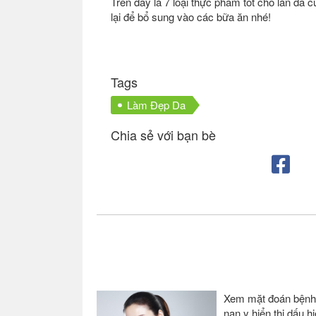
Trên đây là 7 loại thực phẩm tốt cho làn d
lại để bổ sung vào các bữa ăn nhé!
Tags
Làm Đẹp Da
Chia sẻ với bạn bè
Bài viết liên quan
Xem mặt đoán bệnh
nan y hiển thị dấu hi