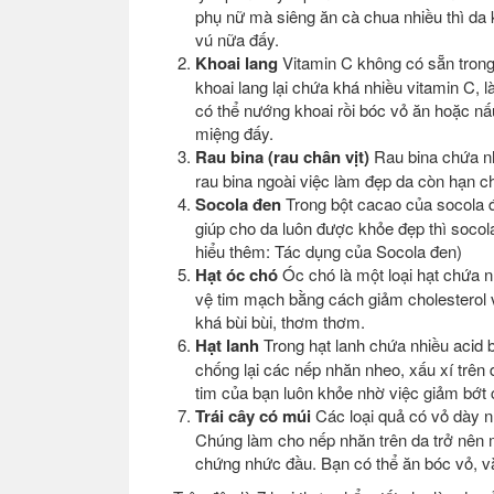
phụ nữ mà siêng ăn cà chua nhiều thì da
vú nữa đấy.
Khoai lang
Vitamin C không có sẵn trong
khoai lang lại chứa khá nhiều vitamin C,
có thể nướng khoai rồi bóc vỏ ăn hoặc nấ
miệng đấy.
Rau bina (rau chân vịt)
Rau bina chứa nhi
rau bina ngoài việc làm đẹp da còn hạn c
Socola đen
Trong bột cacao của socola đ
giúp cho da luôn được khỏe đẹp thì soco
hiểu thêm: Tác dụng của Socola đen)
Hạt óc chó
Óc chó là một loại hạt chứa 
vệ tim mạch bằng cách giảm cholesterol 
khá bùi bùi, thơm thơm.
Hạt lanh
Trong hạt lanh chứa nhiều acid
chống lại các nếp nhăn nheo, xấu xí trên d
tim của bạn luôn khỏe nhờ việc giảm bớt 
Trái cây có múi
Các loại quả có vỏ dày n
Chúng làm cho nếp nhăn trên da trở nên m
chứng nhức đầu. Bạn có thể ăn bóc vỏ, vắ