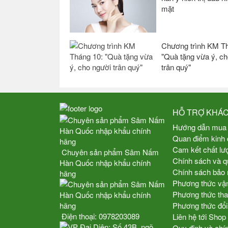
mặt
Chương trình KM Th
"Quà tặng vừa ý, ch
trân quý"
HỖ TRỢ KHÁ
Hướng dẫn mua
Quan điểm kinh
Cam kết chất lư
Chuyên sản phẩm Sâm Nấm
Chính sách và q
Hàn Quốc nhập khẩu chính
Chính sách bảo 
hãng
Phương thức vậ
Phương thức tha
Phương thức đổi
Điện thoại:
0978203089
Liên hệ tới Sho
Quy định và chí