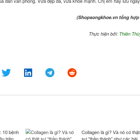
a của dân văn phòng. Vừa đẹp da, vừa khỏe mạnh. Chị em hãy lưu ngay
(Shopsongkhoe.vn tổng hợp 
Thực hiện bởi:
Thiên Thù
: 10 bệnh
Collagen là gì? Và nó có thật
ệu trên
sự “thần thánh” như các bài