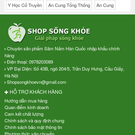
Y Học Cổ Truyền
An Cung Tổng Thống
An Cung
Chuyên sản phẩm Sâm Nấm Hàn Quốc nhập khẩu chính
hãng
Điện thoại:
0978203089
VP Đại Diện: Số 43B, ngõ 204/5, Trần Duy Hưng, Cầu Giấy,
Hà Nội
Shopsongkhoevn@gmail.com
HỖ TRỢ KHÁCH HÀNG
Hướng dẫn mua hàng
Quan điểm kinh doanh
Cam kết chất lượng
Chính sách và quy định chung
Chính sách bảo mật thông tin
Phương thức vận chuyển