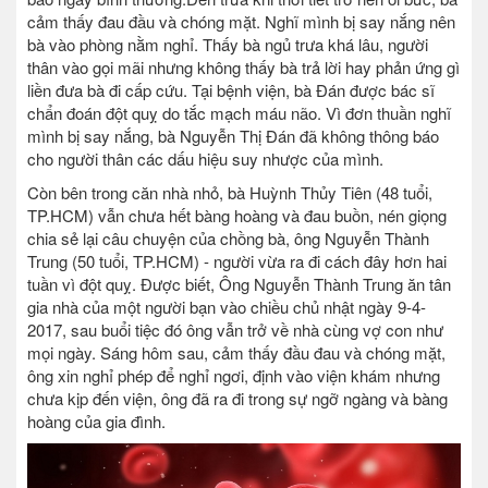
cảm thấy đau đầu và chóng mặt. Nghĩ mình bị say nắng nên
bà vào phòng nằm nghỉ. Thấy bà ngủ trưa khá lâu, người
thân vào gọi mãi nhưng không thấy bà trả lời hay phản ứng gì
liền đưa bà đi cấp cứu. Tại bệnh viện, bà Đán được bác sĩ
chẩn đoán đột quỵ do tắc mạch máu não. Vì đơn thuần nghĩ
mình bị say nắng, bà Nguyễn Thị Đán đã không thông báo
cho người thân các dấu hiệu suy nhược của mình.
Còn bên trong căn nhà nhỏ, bà Huỳnh Thủy Tiên (48 tuổi,
TP.HCM) vẫn chưa hết bàng hoàng và đau buồn, nén giọng
chia sẻ lại câu chuyện của chồng bà, ông Nguyễn Thành
Trung (50 tuổi, TP.HCM) - người vừa ra đi cách đây hơn hai
tuần vì đột quỵ. Được biết, Ông Nguyễn Thành Trung ăn tân
gia nhà của một người bạn vào chiều chủ nhật ngày 9-4-
2017, sau buổi tiệc đó ông vẫn trở về nhà cùng vợ con như
mọi ngày. Sáng hôm sau, cảm thấy đầu đau và chóng mặt,
ông xin nghỉ phép để nghỉ ngơi, định vào viện khám nhưng
chưa kịp đến viện, ông đã ra đi trong sự ngỡ ngàng và bàng
hoàng của gia đình.