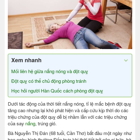
Xem nhanh
Mối liên hệ giữa nắng nóng và đột quỵ
Đột quỵ có thể chủ động phòng tránh
Học hỏi người Hàn Quốc cách phòng đột quỵ
Dưới tác động của thời tiết nắng nóng, tỉ lệ mắc bệnh đột quỵ
tăng cao nhưng lại khó phát hiện và cấp cứu kịp thời do các
triệu chứng của đột quỵ dễ bị nhầm lẫn với các triệu chứng
của say
nắng
, trúng gió.
Bà Nguyễn Thị Đán (68 tuổi, Cần Thơ) bắt đầu một ngày như
bao ngày bình thường.Đến trưa khi thời tiết trở nên oi bức, bà