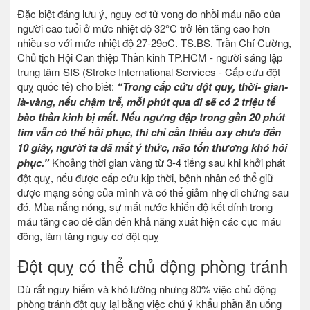
Đặc biệt đáng lưu ý, nguy cơ tử vong do nhồi máu não của
người cao tuổi ở mức nhiệt độ 32°C trở lên tăng cao hơn
nhiều so với mức nhiệt độ 27-29oC. TS.BS. Trần Chí Cường,
Chủ tịch Hội Can thiệp Thần kinh TP.HCM - người sáng lập
trung tâm SIS (Stroke International Services - Cấp cứu đột
quỵ quốc tế) cho biết:
“Trong cấp cứu đột quỵ, thời- gian-
là-vàng, nếu chậm trễ, mỗi phút qua đi sẽ có 2 triệu tế
bào thần kinh bị mất. Nếu ngưng đập trong gần 20 phút
tim vẫn có thể hồi phục, thì chỉ cần thiếu oxy chưa đến
10 giây, người ta đã mất ý thức, não tổn thương khó hồi
phục.”
Khoảng thời gian vàng từ 3-4 tiếng sau khi khởi phát
đột quỵ, nếu được cấp cứu kịp thời, bệnh nhân có thể giữ
được mạng sống của mình và có thể giảm nhẹ di chứng sau
đó. Mùa nắng nóng, sự mất nước khiến độ kết dính trong
máu tăng cao dễ dẫn đến khả năng xuất hiện các cục máu
đông, làm tăng nguy cơ đột quỵ
Đột quỵ có thể chủ động phòng tránh
Dù rất nguy hiểm và khó lường nhưng 80% việc chủ động
phòng tránh đột quỵ lại bằng việc chú ý khẩu phần ăn uống