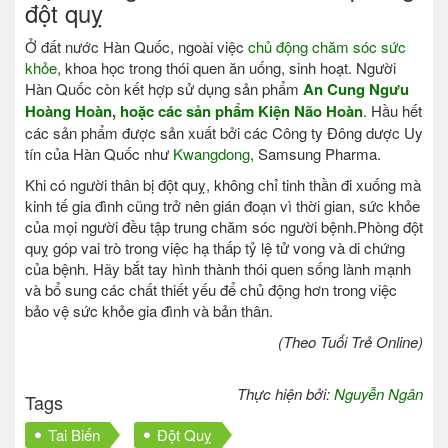
đột quỵ
Ở đất nước Hàn Quốc, ngoài việc
chủ động chăm sóc sức
khỏe
, khoa học trong thói quen ăn uống, sinh hoạt. Người
Hàn Quốc còn kết hợp sử dụng sản phẩm
An Cung Ngưu
Hoàng Hoàn, hoặc các sản phẩm Kiện Não Hoàn
. Hầu hết
các sản phẩm được sản xuất bởi các Công ty Đông dược Uy
tín của Hàn Quốc như
Kwangdong
, Samsung Pharma.
Khi có người thân bị đột quỵ, không chỉ tinh thần đi xuống mà
kinh tế gia đình cũng trở nên gián đoạn vì thời gian, sức khỏe
của mọi người đều tập trung chăm sóc người bệnh.Phòng đột
quỵ góp vai trò trong việc hạ thấp tỷ lệ tử vong và di chứng
của bệnh. Hãy bắt tay hình thành thói quen sống lành mạnh
và bổ sung các chất thiết yếu để chủ động hơn trong việc
bảo vệ sức khỏe gia đình và bản thân.
(Theo Tuổi Trẻ Online)
Thực hiện bởi:
Nguyễn Ngân
Tags
Tai Biến
Đột Quỵ