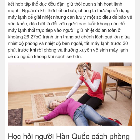
kết hợp tập thể dục đều đặn, giữ thói quen sinh hoạt lành
mạnh. Ngoài ra khi thời tiết oi bức, chúng ta thường sử dụng
máy lạnh để giải nhiệt nhưng cần lưu ý một số điều để bảo vệ
sức khỏe, đặc biệt là đối với người cao tuổi: không nên để
máy lạnh thổi trực tiếp vào người, giữ nhiệt độ an toàn ở
khoảng 26-27oC tránh tình trạng sự chênh lệch quá lớn giữa
nhiệt độ phòng và nhiệt độ bên ngoài, tắt máy lạnh trước 30
phút trước khi rời phòng và thường xuyên vệ sinh máy lạnh
để có nguồn không khí sạch sẽ hơn.
Học hỏi người Hàn Quốc cách phòng