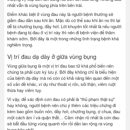
nhất vẫn là vùng bụng phía trên bên trái.
Điểm khác biệt ở vùng đau này là người bệnh thường sẽ
giảm đau dần sau khi ăn. Mặc dù có thể sau khi ăn no thì lại
dễ bị chướng bụng, đầy hơi. Lời khuyên tốt nhất là nếu người
bệnh đang bị đau ở vị trí này thì nên đi bệnh viện để thăm
khám sớm. Bởi đây là một trong những tình trạng bệnh khá
nghiêm trọng.
Vị trí đau dạ dày ở giữa vùng bụng
Vùng giữa bụng là một vị trí đau bao tử khá phổ biến nên
chúng ta phải cực kỳ lưu ý. Bởi đây không chỉ là biểu hiện
của bệnh dạ dày mà nó còn có khả năng liên quan đến một
số vấn đề khác, ví dụ như thoát vị rốn, sỏi thận, viêm ruột
thừa hay viêm tụy.
Vì vậy, để xác định cơn đau có phải là “thủ phạm thật sự”
hay không, người bệnh nên chú ý thêm các triệu chứng đi
kèm bao gồm buồn nôn, đầy hơi, chướng bụng, ợ chua, đau
một cách âm ỉ và quặn thắt… Cảm nhận rõ nhất là cơn đau
sẽ bắt đầu từng vùng quanh rốn rồi dần lan rộng ra vùng
bụng bên phải.