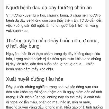
Người bệnh đau dạ dày thường chán ăn
Vì thường xuyên bị ợ hơi, chướng bụng, ợ chua nên người bị
bệnh dạ dày sẽ không còn cảm thấy thèm ăn. Từ đó dẫn đến
việc xuống cân đột ngột, làm cho người bệnh trở nên vàng
vọt, xanh xao.
Thường xuyên cảm thấy buồn nôn, ợ chua,
ợ hơi, đầy bụng
Nguyên nhân là vì thực phẩm trong dạ dày không được tiêu
hóa, lượng acid từ dịch vị dư thừa quá mức khiến cho chúng
bị đẩy lên trên, dẫn đến buồn nôn, ợ hơi, ợ chua… khiến
bệnh nhân cảm thấy khó chịu.
Xuất huyết đường tiêu hóa
Đây là triệu chứng nghiêm trọng nhất và tác động cực xấu
đến sức khỏe người bệnh, thậm chí là nguy hiểm đến cả tính
mạng. Biểu hiện của triệu chứng này có thể thấy là chất thải
đi ngoài có lẫn máu, phân có màu hắc ín, nôn ra máu,
thường xuyên váng đầu, chóng mặt. Nếu gặp phải tình huống