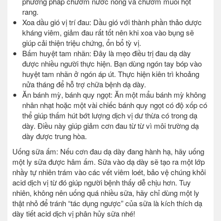
phương pháp chườm nước nóng và chườm muối hột
rang.
Xoa dầu gió vị trí đau: Dầu gió với thành phần thảo dược
kháng viêm, giảm đau rất tốt nên khi xoa vào bụng sẽ
giúp cải thiện triệu chứng, ổn bổ tỳ vị.
Bấm huyệt tam nhãn: Đây là mẹo điều trị đau dạ dày
được nhiều người thực hiện. Bạn dùng ngón tay bóp vào
huyệt tam nhãn ở ngón áp út. Thực hiện kiên trì khoảng
nửa tháng để hỗ trợ chữa bệnh dạ dày.
Ăn bánh mỳ, bánh quy ngọt: Ăn một mẩu bánh mỳ không
nhân nhạt hoặc một vài chiếc bánh quy ngọt có độ xốp có
thể giúp thấm hút bớt lượng dịch vị dư thừa có trong dạ
dày. Điều này giúp giảm cơn đau từ từ vì môi trường dạ
dày được trung hòa.
Uống sữa ấm: Nếu cơn đau dạ dày đang hành hạ, hãy uống
một ly sữa được hâm ấm. Sữa vào dạ dày sẽ tạo ra một lớp
nhầy tự nhiên trám vào các vết viêm loét, bảo vệ chúng khỏi
acid dịch vị từ đó giúp người bệnh thấy dễ chịu hơn. Tuy
nhiên, không nên uống quá nhiều sữa, hãy chỉ dùng một ly
thật nhỏ để tránh “tác dụng ngược” của sữa là kích thích dạ
dày tiết acid dịch vị phân hủy sữa nhé!