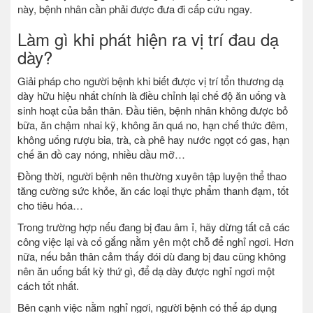
này, bệnh nhân cần phải được đưa đi cấp cứu ngay.
Làm gì khi phát hiện ra vị trí đau dạ
dày?
Giải pháp cho người bệnh khi biết được vị trí tổn thương dạ
dày hữu hiệu nhất chính là điều chỉnh lại chế độ ăn uống và
sinh hoạt của bản thân. Đầu tiên, bệnh nhân không được bỏ
bữa, ăn chậm nhai kỹ, không ăn quá no, hạn chế thức đêm,
không uống rượu bia, trà, cà phê hay nước ngọt có gas, hạn
chế ăn đồ cay nóng, nhiều dầu mỡ…
Đồng thời, người bệnh nên thường xuyên tập luyện thể thao
tăng cường sức khỏe, ăn các loại thực phẩm thanh đạm, tốt
cho tiêu hóa…
Trong trường hợp nếu đang bị đau âm ỉ, hãy dừng tất cả các
công việc lại và cố gắng nằm yên một chỗ để nghỉ ngơi. Hơn
nữa, nếu bản thân cảm thấy đói dù đang bị đau cũng không
nên ăn uống bất kỳ thứ gì, để dạ dày được nghỉ ngơi một
cách tốt nhất.
Bên cạnh việc nằm nghỉ ngơi, người bệnh có thể áp dụng