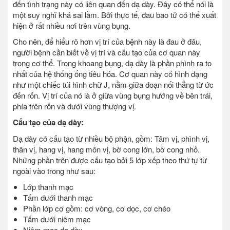
đến tình trạng này có liên quan đến dạ dày. Đây có thể nói là
một suy nghĩ khá sai lầm. Bởi thực tế, đau bao tử có thể xuất
hiện ở rất nhiều nơi trên vùng bụng.
Cho nên, để hiểu rõ hơn vị trí của bệnh này là đau ở đâu,
người bệnh cần biết về vị trí và cấu tạo của cơ quan này
trong cơ thể. Trong khoang bụng, dạ dày là phần phình ra to
nhất của hệ thống ống tiêu hóa. Cơ quan này có hình dạng
như một chiếc túi hình chữ J, nằm giữa đoạn nối thẳng từ ức
đến rốn. Vị trí của nó là ở giữa vùng bụng hướng về bên trái,
phía trên rốn và dưới vùng thượng vị.
Cấu tạo của dạ dày:
Dạ dày có cấu tạo từ nhiều bộ phận, gồm: Tâm vị, phình vị,
thân vị, hang vị, hang môn vị, bờ cong lớn, bờ cong nhỏ.
Những phần trên được cấu tạo bởi 5 lớp xếp theo thứ tự từ
ngoài vào trong như sau:
Lớp thanh mạc
Tấm dưới thanh mạc
Phần lớp cơ gồm: cơ vòng, cơ dọc, cơ chéo
Tấm dưới niêm mạc
Niêm mạc dạ dày.