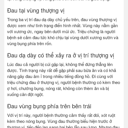
Đau tại vùng thượng vị
Trong ba vị trí đau dạ dày chủ yếu trên, đau vùng thượng vị
được xem như tình trạng điển hình nhất. Vùng này nằm gần
với xương ức, ngay bên dưới mũi ức. Triệu chứng là người
bệnh sẽ cảm đau tức khó chịu tại vùng dưới xương sườn và
vùng bụng phía trên rốn.
Đau dạ dày có thể xảy ra ở vị trí thượng vị
Lúc đau cả người bị cúi gập lại, không thể đứng thẳng lên
được. Tình trạng này rất dễ gặp phải sau bữa ăn và có khả
năng gây đau âm ỉ trong nhiều tiếng đồng hồ. Đi cùng với
triệu chứng đau ở thượng vị, người bệnh thường có kèm theo
ợ hơi, chướng bụng, nóng rát, không còn thèm ăn và bị
xuống cân đột ngột.
Đau vùng bụng phía trên bên trái
Với vị trí này, người bệnh thường cảm thấy rất đói, xót ruột
kèm theo nóng bụng. Vùng đau thường biểu hiện trước ở
thượng vị, tiếp đến lan sang hai bên lẫn sau lưng. Nhưng đau