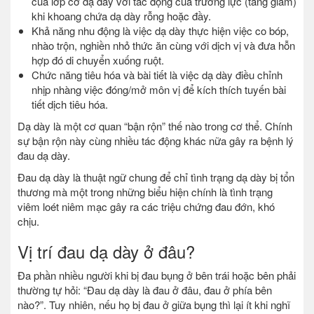
của lớp cơ dạ dày với tác động của trương lực (tăng giảm)
khi khoang chứa dạ dày rỗng hoặc đầy.
Khả năng nhu động là việc dạ dày thực hiện việc co bóp,
nhào trộn, nghiền nhỏ thức ăn cùng với dịch vị và đưa hỗn
hợp đó di chuyển xuống ruột.
Chức năng tiêu hóa và bài tiết là việc dạ dày điều chỉnh
nhịp nhàng việc đóng/mở môn vị để kích thích tuyến bài
tiết dịch tiêu hóa.
Dạ dày là một cơ quan “bận rộn” thế nào trong cơ thể. Chính
sự bận rộn này cùng nhiều tác động khác nữa gây ra bệnh lý
đau dạ dày.
Đau dạ dày là thuật ngữ chung để chỉ tình trạng dạ dày bị tổn
thương mà một trong những biểu hiện chính là tình trạng
viêm loét niêm mạc gây ra các triệu chứng đau đớn, khó
chịu.
Vị trí đau dạ dày ở đâu?
Đa phần nhiều người khi bị đau bụng ở bên trái hoặc bên phải
thường tự hỏi: “Đau dạ dày là đau ở đâu, đau ở phía bên
nào?”. Tuy nhiên, nếu họ bị đau ở giữa bụng thì lại ít khi nghĩ