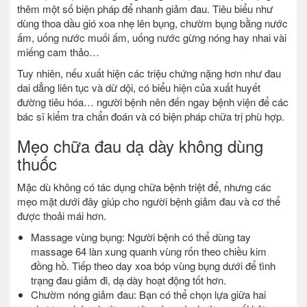
thêm một số biện pháp để nhanh giảm đau. Tiêu biểu như
dùng thoa dầu gió xoa nhẹ lên bụng, chườm bụng bằng nước
ấm, uống nước muối ấm, uống nước gừng nóng hay nhai vài
miếng cam thảo…
Tuy nhiên, nếu xuất hiện các triệu chứng nặng hơn như đau
dai dẳng liên tục và dữ dội, có biểu hiện của xuất huyết
đường tiêu hóa… người bệnh nên đến ngay bệnh viện để các
bác sĩ kiểm tra chẩn đoán và có biện pháp chữa trị phù hợp.
Mẹo chữa đau dạ dày không dùng
thuốc
Mặc dù không có tác dụng chữa bệnh triệt để, nhưng các
mẹo mặt dưới đây giúp cho người bệnh giảm đau và cơ thể
được thoải mái hơn.
Massage vùng bụng: Người bệnh có thể dùng tay
massage 64 làn xung quanh vùng rốn theo chiều kim
đồng hồ. Tiếp theo day xoa bóp vùng bụng dưới để tình
trạng đau giảm đi, dạ dày hoạt động tốt hơn.
Chườm nóng giảm đau: Bạn có thể chọn lựa giữa hai