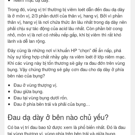
Trong đó, vùng vị trí thường bị viêm loét dẫn đến đau dạ dày
là ở môn vị, 2/3 phần dưới của thân vị, hang vị. Bởi vì phần
thân vị, hang vị là nơi chứa thức ăn lâu nhất trong dạ dày nên
phải chịu sự tác động của acid lâu nhất. Còn phần bờ cong
nhỏ, môn vị là nơi có nhiều nếp gấp, khi bị viêm thì rất khó
lành và dễ lan rộng.
Đây cũng là những nơi vi khuẩn HP “chọn” để ẩn nấp, phá
hủy sự tổng hợp chất nhầy gây ra viêm loét ở lớp niêm mạc.
Khi các vùng này bị tổn thương sẽ gây ra đau đớn trên vùng
bụng. Vậy chúng thường sẽ gây cơn đau cho dạ dày ở phía
bên nào của bụng?
Đau ở vùng thượng vị.
Đau giữa bụng.
Đau tại vùng bụng dưới rốn.
Đau ở phía bên trái và phải của bụng…
Đau dạ dày ở bên nào chủ yếu?
Có ba vị trí đau bao tử được xem là phổ biến nhất. Đó là đau
tại vùng thượng vị, vùng phía trên bên trái và giữa bụng.