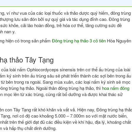
, ví như vua của các loại thuốc và thảo dược quý hiếm, đông trùng
thượng lưu săn đón bởi sự quý giá và tác dụng đỉnh cao. Đông trùng
ổ sức khỏe, cải lão hoàn đồng, trẻ hóa cơ thể, tăng cường sức đề
nh nan y.
tạng hiện có trong sản phẩm
Đông trùng hạ thảo 3 cô tiên
Hòa Nguyên
hạ thảo Tây Tạng
 của loài nấm Ophiocordyceps sinensis trên cơ thể ấu trùng của loài
ấm ký sinh trên ấu trùng sâu sẽ phát triển thành các sợi bên trong ấu
n từ bên trong ra ngoài. Sang mùa xuân, các loại nấm ký sinh sẽ mọc
Đông trùng hạ thảo. Ngoài thân đông trùng hạ thảo, thì
hoa nấm đông
on mọc lên từ xác trùng, cũng rất bổ dưỡng và được khai thác sử
ên con Tây Tạng rất khó khăn và vất vả. Hiện nay, Đông trùng hạ thả
 Tạng, nơi có độ cao khoảng 5.000 – 7.000m so với mặt nước biển,
nhất trên thế giới đạt đủ các điều kiện về khí hậu, địa lý, khoáng chất
ển và hấp thụ chất dinh dưỡng.