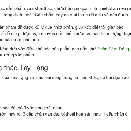
ác sản phẩm vừa khai thác, chưa trải qua quá trình nhiệt phân nên rấ
 lượng dược chất. Sản phẩm này có mùi thơm dễ chịu và cần được
n phẩm đã được xử lý qua nhiệt phân, giúp kéo dài thời gian bảo
thể dễ dàng được vận chuyển đến nhiều nước và các hàm lượng dượ
ợc bảo quản phù hợp.
 được đưa vào điều chế các sản phẩm cao cấp như
Thiên Sâm Đông
hất lượng sản phẩm.
ạ thảo Tây Tạng
n của Tây Tạng với các loại đông trùng hạ thảo khác, có thể dựa vào
ữa các đốt có 3 vân vòng sát nhau
ròn thấy rõ; 3 cặp chân gần đầu bị thoái hóa sát nhau; 1 cặp chân ở