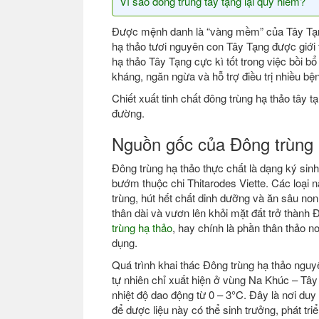
Vì sao đông trùng tây tạng lại quý hiếm?
Được mệnh danh là “vàng mềm” của Tây Tạng
hạ thảo tươi nguyên con Tây Tạng được giới 
hạ thảo Tây Tạng cực kì tốt trong việc bồi b
kháng, ngăn ngừa và hỗ trợ điều trị nhiều bệ
Chiết xuất tinh chất đông trùng hạ thảo tây 
đường.
Nguồn gốc của Đông trùng 
Đông trùng hạ thảo thực chất là dạng ký sinh
bướm thuộc chi Thitarodes Viette. Các loại n
trùng, hút hết chất dinh dưỡng và ăn sâu no
thân dài và vươn lên khỏi mặt đất trở thành 
trùng hạ thảo
, hay chính là phần thân thảo n
dụng.
Quá trình khai thác Đông trùng hạ thảo nguy
tự nhiên chỉ xuất hiện ở vùng Na Khúc – Tây
nhiệt độ dao động từ 0 – 3°C. Đây là nơi duy 
để dược liệu này có thể sinh trưởng, phát tri