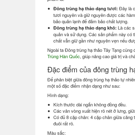
Đông trùng hạ thảo dạng tươi:
Đây là c
tươi nguyên và giữ nguyên được các hàm
bảo quản lạnh để đảm bảo chất lượng.
Đông trùng hạ thảo dạng khô:
Là các sả
quản và sử dụng. Các sản phẩm này có 
chất vẫn giữ gần như nguyên vẹn nếu đư
Ngoài ta Đông trùng hạ thảo Tây Tạng cũng
Trùng Hàn Quốc
, giúp nâng cao giá trị và c
Đặc điểm của đông trùng h
Để phân biệt giữa đông trùng hạ thảo tự nhiê
một số đặc điểm nhận dạng như sau:
Hình dạng:
Kích thước dài ngắn không đồng đều.
Các vân vòng xuất hiện rõ nét ở lưng, gi
Có đủ 8 cặp chân: 4 cặp chân giữa căng t
đuôi rất rõ.
Màu sắc: