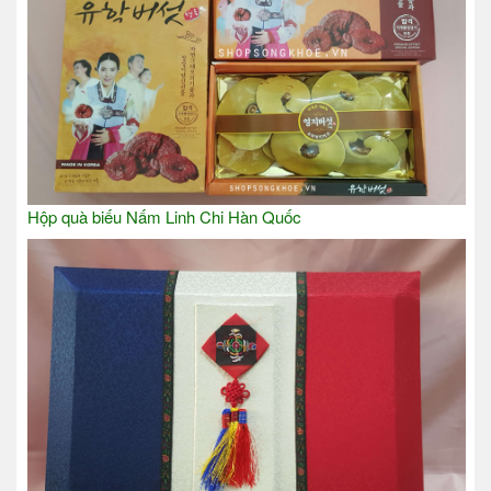
H
Hộp quà biếu Nấm Linh Chi Hàn Quốc
H