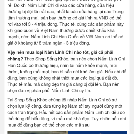
rẻ. Do khi Nấm Linh Chi đi vào các cửa hàng, cửa hiệu
thường bị đội lên rất cao, nhất là các cửa hàng tại các Trung
tâm thương mại, sân bay thường có giá tính ra VNĐ có thể
rơi vào tới 3 - 4 triệu đồng. Thực tế, cùng các sản phẩm này
khi giao buôn về Việt Nam thường được chiết khấu khá
mạnh, nêm Nấm Linh Chi Hàn Quốc về Việt Nam có thể có
giá ở khoảng từ 8 trăm ngàn - 3 triệu đồng.
Vậy nên mua loại Nấm Linh Chi nào tốt, giá cả phải
chăng?
Theo Shop Sống Khỏe, bạn nên chọn Nấm Linh Chi
Hàn Quốc có thương hiệu, nhìn tai nấm khỏe mạnh, mùi
thơm, không mối mọt, bao bì sắc nét khó làm giả. Nếu chỉ để
dùng, bạn cũng không nhất thiết mua các loại quá đắt đỏ.
Thực tế mẫu mã càng đẹp thì giá càng bị đội lên. Bạn nên
chọn đơn vị phân phối Nấm Linh Chi uy tín.
Tại Shop Sống Khỏe chúng tôi nhập Nấm Linh Chi có sự
chọn lựa kỹ càng, đưa từng kg Nấm tới tay người dùng một
cách trân trọng. Hầu hết các sản phẩm Nấm Linh chi đều có
thể dùng để biếu tặng, vì mẫu má khá đẹp. Tuy nhiên nếu chỉ
mua để dùng bạn có thể chọn các mã sau: