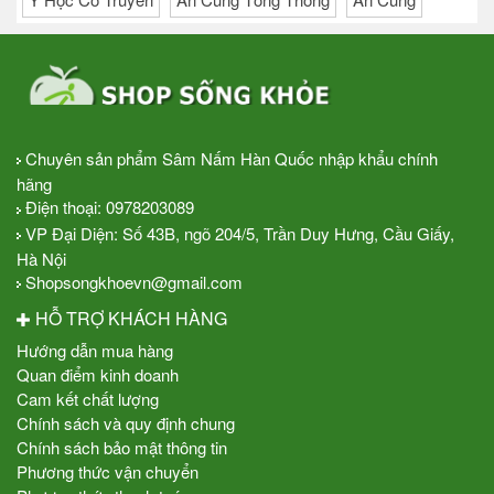
Thiên Sâm
Sâm Hàn Quốc
Bệnh Đột Quỵ
Hồng Sâm Baby
Bệnh Cao Huyết Áp
Bổ Gan Tiêu Độc
Thực Phẩm Bổ Sung
Y Học Cổ Truyền
An Cung Tổng Thống
An Cung
Chuyên sản phẩm Sâm Nấm Hàn Quốc nhập khẩu chính
hãng
Điện thoại:
0978203089
VP Đại Diện: Số 43B, ngõ 204/5, Trần Duy Hưng, Cầu Giấy,
Hà Nội
Shopsongkhoevn@gmail.com
HỖ TRỢ KHÁCH HÀNG