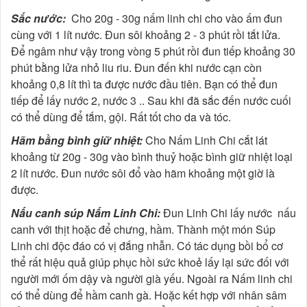
Sắc nước:
Cho 20g - 30g nấm linh chi cho vào ấm đun
cùng với 1 lít nước. Đun sôi khoảng 2 - 3 phút rồi tắt lửa.
Để ngâm như vậy trong vòng 5 phút rồi đun tiếp khoảng 30
phút bằng lửa nhỏ liu riu. Đun đến khi nước cạn còn
khoảng 0,8 lít thì ta được nước đầu tiên. Bạn có thể đun
tiếp để lấy nước 2, nước 3 .. Sau khi đã sắc đến nước cuối
có thể dùng để tắm, gội. Rất tốt cho da và tóc.
Hãm bằng bình giữ nhiệt:
Cho Nấm Linh Chi cắt lát
khoảng từ 20g - 30g vào bình thuỷ hoặc bình giữ nhiệt loại
2 lít nước. Đun nước sôi đổ vào hãm khoảng một giờ là
được.
Nấu canh súp Nấm Linh Chi:
Đun Linh Chi lấy nước nấu
canh với thịt hoặc để chưng, hầm. Thành một món Súp
Linh chi độc đáo có vị đắng nhẫn. Có tác dụng bồi bổ cơ
thể rất hiệu quả giúp phục hồi sức khoẻ lấy lại sức đối với
người mới ốm dậy và người già yếu. Ngoài ra Nấm linh chi
có thể dùng để hầm canh gà. Hoặc kết hợp với nhân sâm