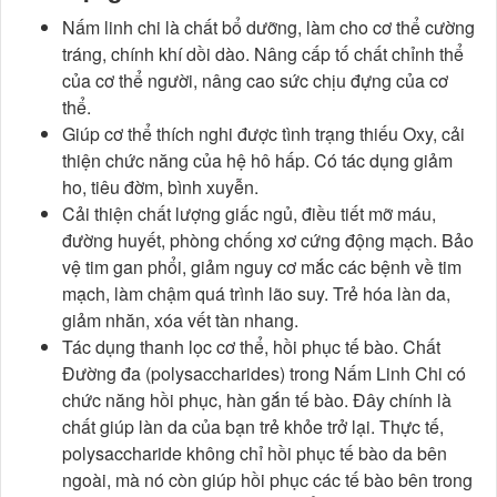
Nấm linh chi là chất bổ dưỡng, làm cho cơ thể cường
tráng, chính khí dồi dào. Nâng cấp tố chất chỉnh thể
của cơ thể người, nâng cao sức chịu đựng của cơ
thể.
Giúp cơ thể thích nghi được tình trạng thiếu Oxy, cải
thiện chức năng của hệ hô hấp. Có tác dụng giảm
ho, tiêu đờm, bình xuyễn.
Cải thiện chất lượng giấc ngủ, điều tiết mỡ máu,
đường huyết, phòng chống xơ cứng động mạch. Bảo
vệ tim gan phổi, giảm nguy cơ mắc các bệnh về tim
mạch, làm chậm quá trình lão suy. Trẻ hóa làn da,
giảm nhăn, xóa vết tàn nhang.
Tác dụng thanh lọc cơ thể, hồi phục tế bào. Chất
Đường đa (polysaccharides) trong Nấm Linh Chi có
chức năng hồi phục, hàn gắn tế bào. Đây chính là
chất giúp làn da của bạn trẻ khỏe trở lại. Thực tế,
polysaccharide không chỉ hồi phục tế bào da bên
ngoài, mà nó còn giúp hồi phục các tế bào bên trong