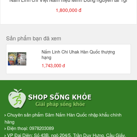
1,800,000 đ
Sản phẩm bạn đã xem
Nấm Linh Chi Uhak Hàn Quốc thượng
hạng
1,743,000 đ
Chuyên sản phẩm Sâm Nấm Hàn Quốc nhập khẩu chính
hãng
Điện thoại:
0978203089
VP Đại Diện: Số 43B, ngõ 204/5, Trần Duy Hưng, Cầu Giấy,