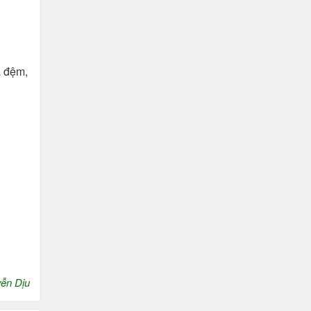
a đệm,
ễn Dịu