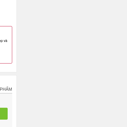
ẹp và
 PHẨM
m