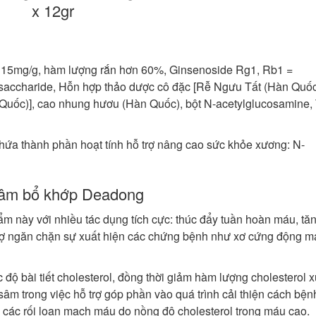
 15mg/g, hàm lượng rắn hơn 60%, Ginsenoside Rg1, Rb1 =
gosaccharide, Hỗn hợp thảo dược cô đặc [Rễ Ngưu Tất (Hàn Quốc
uốc)], cao nhung hươu (Hàn Quốc), bột N-acetylglucosamine,
hứa thành phần hoạt tính hỗ trợ nâng cao sức khỏe xương: N-
sâm bổ khớp Deadong
 này với nhiều tác dụng tích cực: thúc đẩy tuần hoàn máu, tă
 trợ ngăn chặn sự xuất hiện các chứng bệnh như xơ cứng động 
 độ bài tiết cholesterol, đồng thời giảm hàm lượng cholesterol 
âm trong việc hỗ trợ góp phần vào quá trình cải thiện cách bện
 các rối loạn mạch máu do nồng độ cholesterol trong máu cao.