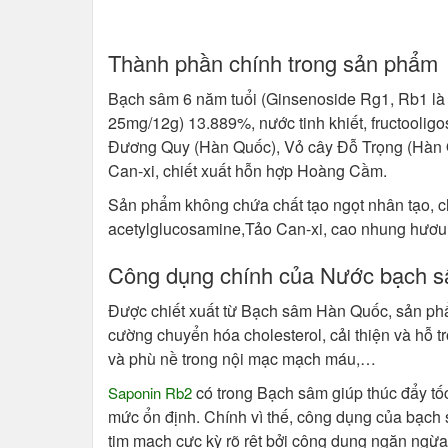
Thành phần chính trong sản phẩm
Bạch sâm 6 năm tuổi (Ginsenoside Rg1, Rb1 là
25mg/12g) 13.889%, nước tinh khiết, fructooli
Đương Quy (Hàn Quốc), Vỏ cây Đỗ Trọng (Hàn Q
Can-xi, chiết xuất hỗn hợp Hoàng Cầm.
Sản phẩm không chứa chất tạo ngọt nhân tạo, c
acetylglucosamine,Tảo Can-xi, cao nhung hươu
Công dụng chính của Nước bạch 
Được chiết xuất từ Bạch sâm Hàn Quốc, sản phẩm
cường chuyển hóa cholesterol, cải thiện và hỗ
và phù nề trong nội mạc mạch máu,…
có trong Bạch sâm giúp thúc đẩy tốc
Saponin Rb2
mức ổn định. Chính vì thế, công dụng của bạch s
tim mạch cực kỳ rõ rệt bởi công dụng ngăn ngừa