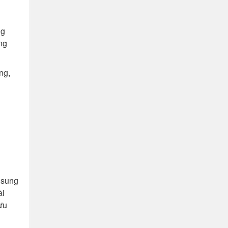
ng
ng
ng,
 sung
ài
ưu