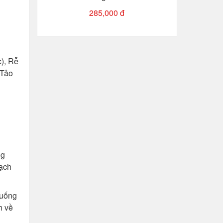
285,000 đ
), Rễ
 Tảo
ng
mạch
xuống
h về