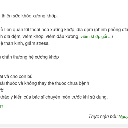
ải thiện sức khỏe xương khớp.
ề liên quan tới thoái hóa xương khớp, đĩa đệm (phình phồng đĩ
lệch đĩa đệm, viêm khớp, viêm đầu xương,
...)
viêm khớp gối
hệ thần kinh, giảm stress.
u chấn thương hệ xương khớp
i và cho con bú
ải thuốc và không thay thế thuốc chữa bệnh
ười
 khảo ý kiến của bác sĩ chuyên môn trước khi sử dụng.
ì?
Thực hiện bởi:
Nguy