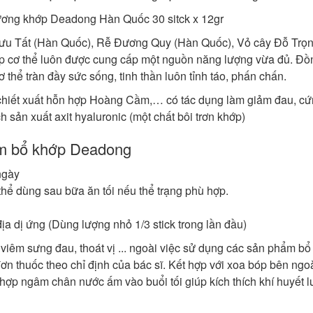
gưu Tất (Hàn Quốc), Rễ Đương Quy (Hàn Quốc), Vỏ cây Đỗ Trọ
 cơ thể luôn được cung cấp một nguồn năng lượng vừa đủ. Đồ
thể tràn đầy sức sống, tinh thần luôn tỉnh táo, phấn chấn.
chiết xuất hỗn hợp Hoàng Cầm,… có tác dụng làm giảm đau, cứ
 sản xuất axit hyaluronic (một chất bôi trơn khớp)
m bổ khớp Deadong
/ngày
hể dùng sau bữa ăn tối nếu thể trạng phù hợp.
ịa dị ứng (Dùng lượng nhỏ 1/3 stick trong lần đầu)
viêm sưng đau, thoát vị ... ngoài việc sử dụng các sản phẩm bổ
ơn thuốc theo chỉ định của bác sĩ. Kết hợp với xoa bóp bên ngo
t hợp ngâm chân nước ấm vào buổi tối giúp kích thích khí huyết l