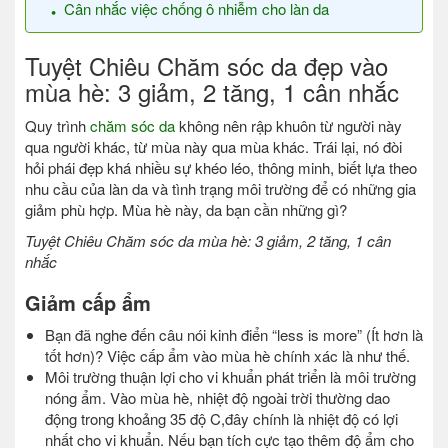
Cân nhắc việc chống ô nhiễm cho làn da
Tuyệt Chiêu Chăm sóc da đẹp vào
mùa hè: 3 giảm, 2 tăng, 1 cân nhắc
Quy trình
chăm sóc da
không nên rập khuôn từ người này
qua người khác, từ mùa này qua mùa khác. Trái lại, nó đòi
hỏi phái đẹp khá nhiều sự khéo léo, thông minh, biết lựa theo
nhu cầu của làn da và tình trạng môi trường để có những gia
giảm phù hợp. Mùa hè này, da bạn cần những gì?
Tuyệt Chiêu Chăm sóc da mùa hè: 3 giảm, 2 tăng, 1 cân
nhắc
Giảm cấp ẩm
Bạn đã nghe đến câu nói kinh điển “less is more” (Ít hơn là
tốt hơn)? Việc cấp ẩm vào mùa hè chính xác là như thế.
Môi trường thuận lợi cho vi khuẩn phát triển là môi trường
nóng ẩm. Vào mùa hè, nhiệt độ ngoài trời thường dao
động trong khoảng 35 độ C,đây chính là nhiệt độ có lợi
nhất cho vi khuẩn. Nếu bạn tích cực tạo thêm độ ẩm cho