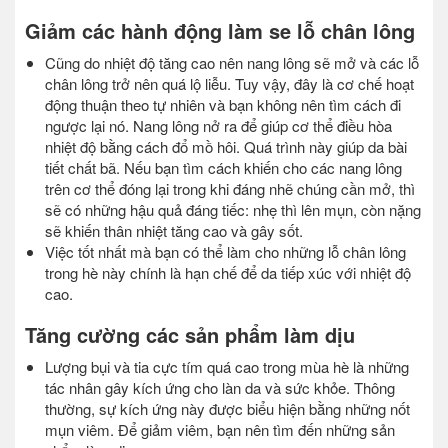
Giảm các hành động làm se lỗ chân lông
Cũng do nhiệt độ tăng cao nên nang lông sẽ mở và các lỗ
chân lông trở nên quá lộ liễu. Tuy vậy, đây là cơ chế hoạt
động thuận theo tự nhiên và bạn không nên tìm cách đi
ngược lại nó. Nang lông nở ra để giúp cơ thể điều hòa
nhiệt độ bằng cách đổ mồ hôi. Quá trình này giúp da bài
tiết chất bã. Nếu bạn tìm cách khiến cho các nang lông
trên cơ thể đóng lại trong khi đáng nhẽ chúng cần mở, thì
sẽ có những hậu quả đáng tiếc: nhẹ thì lên mụn, còn nặng
sẽ khiến thân nhiệt tăng cao và gây sốt.
Việc tốt nhất mà bạn có thể làm cho những lỗ chân lông
trong hè này chính là hạn chế để da tiếp xúc với nhiệt độ
cao.
Tăng cường các sản phẩm làm dịu
Lượng bụi và tia cực tím quá cao trong mùa hè là những
tác nhân gây kích ứng cho làn da và sức khỏe. Thông
thường, sự kích ứng này được biểu hiện bằng những nốt
mụn viêm. Để giảm viêm, bạn nên tìm đến những sản