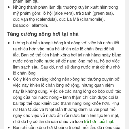
phẩm làm dịu.
Những thành phần làm dịu thường xuyên xuất hiện trong
mỹ phẩm gồm: lô hội (aloe vera), trà xanh (green tea),
cúc vạn thọ (calendula), cúc La Mã (chamomile),
bisabolol, allantoin.
Tăng cường xông hơi tại nhà
Lượng bụi bẩn trong không khí cộng với việc bã nhờn tiết
ra nhiều hơn vào mùa hè khiến các lỗ chân lông dễ bít
tắc. Bạn có thể tiến hành xông hơi tại nhà hàng ngày bằng
nước nóng hoặc nước sả để nang lông mở ra, hỗ trợ việc
làm sạch sâu. Sau đó, nhớ sử dụng nước mát để thu nhỏ
lỗ chân lông.
Có ý kiến cho rằng không nên xông hơi thường xuyên bởi
việc này khiến lỗ chân lông nở rộng, nhưng quan niệm
này là không đúng. Việc để các nang lông co bóp dưới tác
động của hơi nước nóng – lạnh thậm chí còn được coi là
bài tập thể dục khiến các thành nang lông khỏe hơn. Phụ
nữ Hàn Quốc và Nhật Bản thường dành ra vài phút mỗi
ngày cho việc vỗ nước ấm rồi nước lạnh liên tục lên mặt,
nhờ đó họ có làn da săn chắc và luôn
trẻ hơn tuổi thật.
Bạn chỉ cần xông hơi khoảng 5 phút mỗi lần, độ nóng của