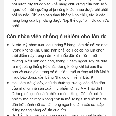
hơi nước tùy thuộc vào khả năng chịu đựng của bạn. Mỗi
người có một ngưỡng chịu nóng khác nhau được chi phối
bởi bộ não. Chỉ cần bạn thấy không khó chịu, tức là các
nang lông của bạn đang được “tập thể dục” ở mức độ vừa
phải.
Cân nhắc việc chống ô nhiễm cho làn da
Nước Mỹ chọn tuần đầu tháng 5 hàng năm để nói về chất
lượng không khí. Chắc hẳn phải có lí do để họ lựa chọn
thời điểm này trong năm khi nhắc đến ô nhiễm môi
trường. Nếu bạn còn nhớ, tháng 5 năm ngoái, Mỹ đã đưa
ra một bảng thống kê chất lượng không khí tại các thành
phố và quốc gia, trong đó ô nhiễm môi trường tại Hà Nội ở
mức báo động, gần bằng “thủ đô ô nhiễm” Bắc Kinh.
Hai năm trở lại đây, chủ đề thường trực tại các diễn đàn
của những nhà sản xuất mỹ phẩm Châu Á – Thái Bình
Dương cũng luôn là ô nhiễm môi trường. Có thể nói, ô
nhiễm môi trường không còn là mối lo ngại mơ hồ mà đã
dần trở thành nỗi sợ hãi trong ngành chăm sóc da, sắp
đứng ngang hàng với tia cực tím.
Bụi bẩn, khí thải giao thông và rác thải sinh hoạt là những