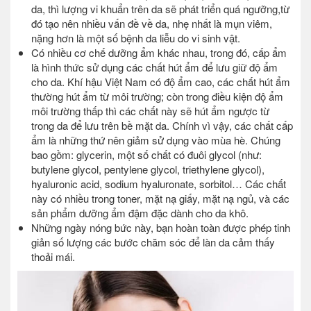
da, thì lượng vi khuẩn trên da sẽ phát triển quá ngưỡng,từ
đó tạo nên nhiều vấn đề về da, nhẹ nhất là mụn viêm,
nặng hơn là một số bệnh da liễu do vi sinh vật.
Có nhiều cơ chế dưỡng ẩm khác nhau, trong đó, cấp ẩm
là hình thức sử dụng các chất hút ẩm để lưu giữ độ ẩm
cho da. Khí hậu Việt Nam có độ ẩm cao, các chất hút ẩm
thường hút ẩm từ môi trường; còn trong điều kiện độ ẩm
môi trường thấp thì các chất này sẽ hút ẩm ngược từ
trong da để lưu trên bề mặt da. Chính vì vậy, các chất cấp
ẩm là những thứ nên giảm sử dụng vào mùa hè. Chúng
bao gồm: glycerin, một số chất có đuôi glycol (như:
butylene glycol, pentylene glycol, triethylene glycol),
hyaluronic acid, sodium hyaluronate, sorbitol… Các chất
này có nhiều trong toner, mặt nạ giấy, mặt nạ ngủ, và các
sản phẩm dưỡng ẩm đậm đặc dành cho da khô.
Những ngày nóng bức này, bạn hoàn toàn được phép tinh
giản số lượng các bước chăm sóc để làn da cảm thấy
thoải mái.