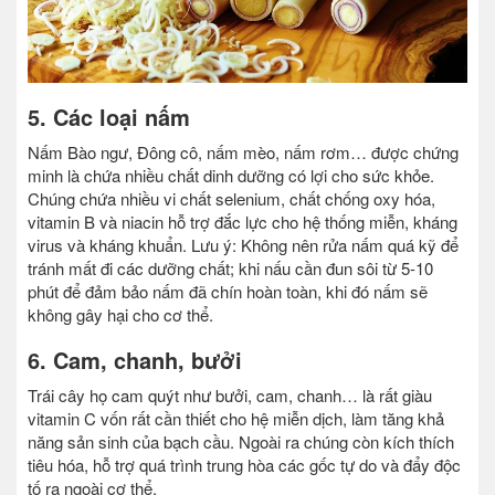
5. Các loại nấm
Nấm Bào ngư, Đông cô, nấm mèo, nấm rơm… được chứng
minh là chứa nhiều chất dinh dưỡng có lợi cho sức khỏe.
Chúng chứa nhiều vi chất selenium, chất chống oxy hóa,
vitamin B và niacin hỗ trợ đắc lực cho hệ thống miễn, kháng
virus và kháng khuẩn. Lưu ý: Không nên rửa nấm quá kỹ để
tránh mất đi các dưỡng chất; khi nấu cần đun sôi từ 5-10
phút để đảm bảo nấm đã chín hoàn toàn, khi đó nấm sẽ
không gây hại cho cơ thể.
6. Cam, chanh, bưởi
Trái cây họ cam quýt như bưởi, cam, chanh… là rất giàu
vitamin C vốn rất cần thiết cho hệ miễn dịch, làm tăng khả
năng sản sinh của bạch cầu. Ngoài ra chúng còn kích thích
tiêu hóa, hỗ trợ quá trình trung hòa các gốc tự do và đẩy độc
tố ra ngoài cơ thể.