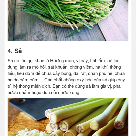
4. Sả
Sả có tên gọi khác là Hương mao, vị cay, tính ấm, có tác
dụng làm ra mồ hôi, sát khuẩn, chống viêm, hạ khí, thông
tiểu, tiêu đờm để chữa đầy bụng, đái rắt, chân phù nề, chữa
ho do cảm cúm… Các chất chống oxy hóa của sả giúp duy
trì hệ thống miễn dịch. Bạn có thể dùng sả làm gia vị, pha
nước chấm hoặc đun nồi nước xông.