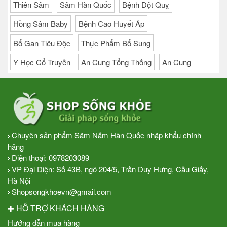
Thiên Sâm
Sâm Hàn Quốc
Bệnh Đột Quỵ
Hồng Sâm Baby
Bệnh Cao Huyết Áp
Bổ Gan Tiêu Độc
Thực Phẩm Bổ Sung
Y Học Cổ Truyền
An Cung Tổng Thống
An Cung
Chuyên sản phẩm Sâm Nấm Hàn Quốc nhập khẩu chính
hãng
Điện thoại:
0978203089
VP Đại Diện: Số 43B, ngõ 204/5, Trần Duy Hưng, Cầu Giấy,
Hà Nội
Shopsongkhoevn@gmail.com
HỖ TRỢ KHÁCH HÀNG
Hướng dẫn mua hàng