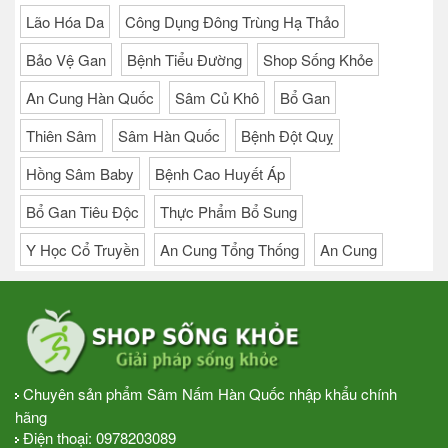
Lão Hóa Da
Công Dụng Đông Trùng Hạ Thảo
Bảo Vệ Gan
Bệnh Tiểu Đường
Shop Sống Khỏe
An Cung Hàn Quốc
Sâm Củ Khô
Bổ Gan
Thiên Sâm
Sâm Hàn Quốc
Bệnh Đột Quỵ
Hồng Sâm Baby
Bệnh Cao Huyết Áp
Bổ Gan Tiêu Độc
Thực Phẩm Bổ Sung
Y Học Cổ Truyền
An Cung Tổng Thống
An Cung
Chuyên sản phẩm Sâm Nấm Hàn Quốc nhập khẩu chính
hãng
Điện thoại:
0978203089