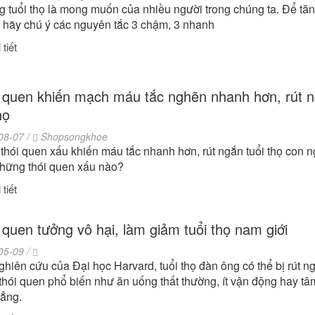
g tuổi thọ là mong muốn của nhiều người trong chúng ta. Để tă
ọ hãy chú ý các nguyên tắc 3 chậm, 3 nhanh
tiết
i quen khiến mạch máu tắc nghẽn nhanh hơn, rút 
họ
08-07 /
Shopsongkhoe
hói quen xấu khiến máu tắc nhanh hơn, rút ngắn tuổi thọ con n
những thói quen xấu nào?
tiết
i quen tưởng vô hại, làm giảm tuổi thọ nam giới
05-09 /
hiên cứu của Đại học Harvard, tuổi thọ đàn ông có thể bị rút ng
hói quen phổ biến như ăn uống thất thường, ít vận động hay tâ
hẳng.