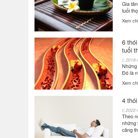
Gia tăn
tuổi th
Xem chi 
6 thó
tuổi t
2019-
Những t
Đó là 
Xem chi 
4 thó
2022-
Theo ng
những t
căng t