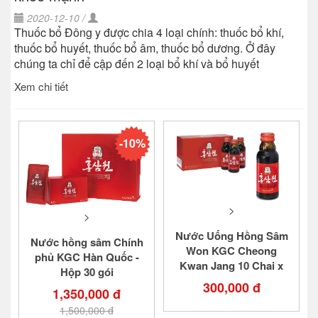
2020-12-10 /
Thuốc bổ Đông y được chia 4 loại chính: thuốc bổ khí,
thuốc bổ huyết, thuốc bổ âm, thuốc bổ dương. Ở đây
chúng ta chỉ để cập đến 2 loại bổ khí và bổ huyết
Xem chi tiết
-10%
>
>
Nước Uống Hồng Sâm
Nước hồng sâm Chính
Won KGC Cheong
phủ KGC Hàn Quốc -
Kwan Jang 10 Chai x
Hộp 30 gói
100ml
300,000 đ
1,350,000 đ
1,500,000 đ