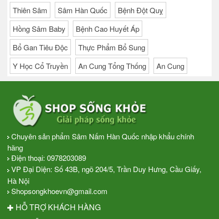
Thiên Sâm
Sâm Hàn Quốc
Bệnh Đột Quỵ
Hồng Sâm Baby
Bệnh Cao Huyết Áp
Bổ Gan Tiêu Độc
Thực Phẩm Bổ Sung
Y Học Cổ Truyền
An Cung Tổng Thống
An Cung
Chuyên sản phẩm Sâm Nấm Hàn Quốc nhập khẩu chính
hãng
Điện thoại:
0978203089
VP Đại Diện: Số 43B, ngõ 204/5, Trần Duy Hưng, Cầu Giấy,
Hà Nội
Shopsongkhoevn@gmail.com
HỖ TRỢ KHÁCH HÀNG