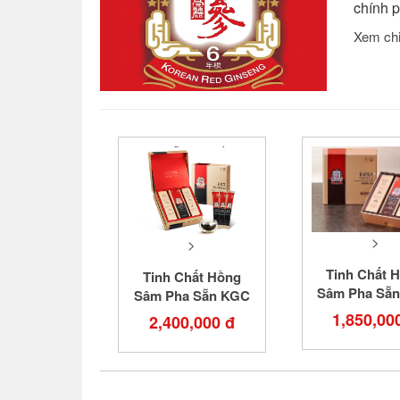
chính 
Xem chi 
>
>
Tinh Chất 
Tinh Chất Hồng
Sâm Pha Sẵ
Sâm Pha Sẵn KGC
EveryTime B
EveryTime Original
1,850,00
2,400,000 đ
Hộp 30 g
Hộp 30 gói