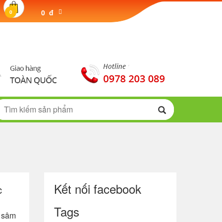
0 đ
0
Kết nối facebook
c
Tags
g sâm