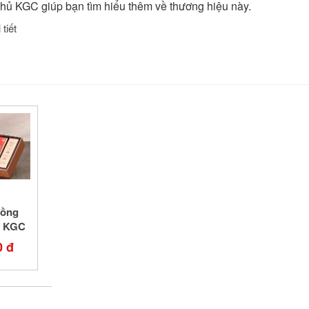
phủ KGC giúp bạn tìm hiểu thêm về thương hiệu này.
tiết
Hồng
n KGC
alance
0 đ
ói