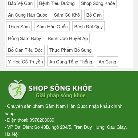
Bảo Vệ Gan
Bệnh Tiểu Đường
Shop Sống Khỏe
An Cung Hàn Quốc
Sâm Củ Khô
Bổ Gan
Thiên Sâm
Sâm Hàn Quốc
Bệnh Đột Quỵ
Hồng Sâm Baby
Bệnh Cao Huyết Áp
Bổ Gan Tiêu Độc
Thực Phẩm Bổ Sung
Y Học Cổ Truyền
An Cung Tổng Thống
An Cung
Chuyên sản phẩm Sâm Nấm Hàn Quốc nhập khẩu chính
hãng
Điện thoại:
0978203089
VP Đại Diện: Số 43B, ngõ 204/5, Trần Duy Hưng, Cầu Giấy,
Hà Nội