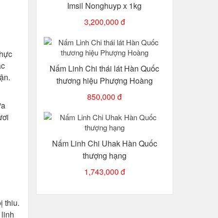
Imsil Nonghuyp x 1kg
3,200,000 đ
thực
ác
Nấm Linh Chi thái lát Hàn Quốc
hận.
thương hiệu Phượng Hoàng
850,000 đ
ừa
ươi
Nấm Linh Chi Uhak Hàn Quốc
thượng hạng
1,743,000 đ
 thiu.
 linh