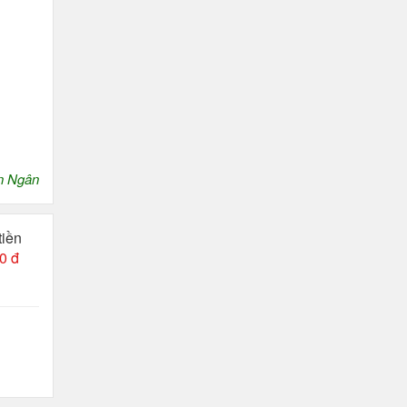
n Ngân
tiền
0 đ