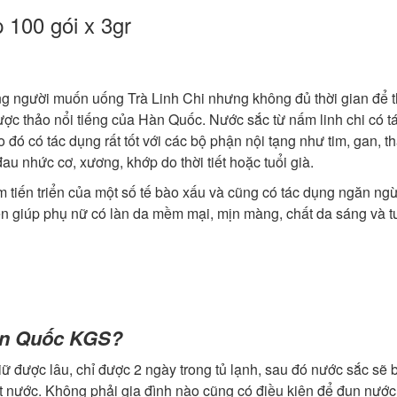
 100 gói x 3gr
ng người muốn uống Trà Linh Chi nhưng không đủ thời gian để 
 dược thảo nổi tiếng của Hàn Quốc. Nước sắc từ nấm linh chi có t
o đó có tác dụng rất tốt với các bộ phận nội tạng như tim, gan, t
u nhức cơ, xương, khớp do thời tiết hoặc tuổi già.
 tiến triển của một số tế bào xấu và cũng có tác dụng ngăn ng
ên giúp phụ nữ có làn da mềm mại, mịn màng, chất da sáng và t
Hàn Quốc KGS?
ữ được lâu, chỉ được 2 ngày trong tủ lạnh, sau đó nước sắc sẽ bị
ít nước. Không phải gia đình nào cũng có điều kiện để đun nước