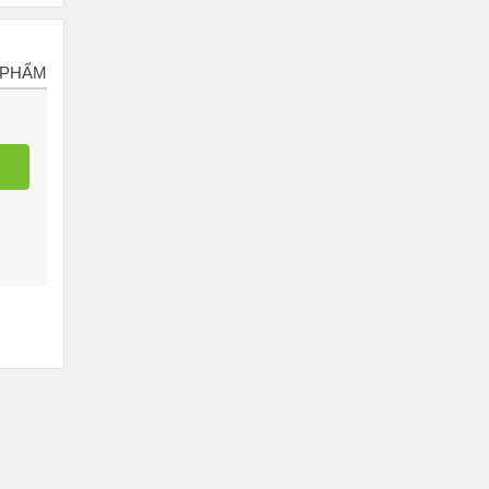
 PHẨM
m