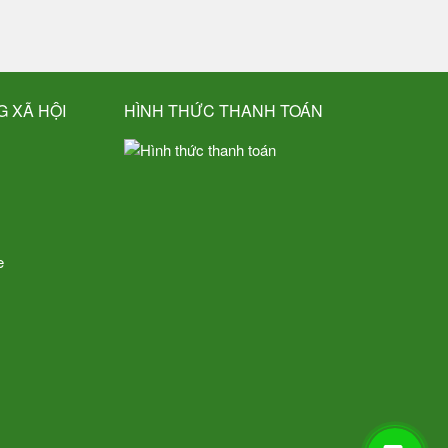
G XÃ HỘI
HÌNH THỨC THANH TOÁN