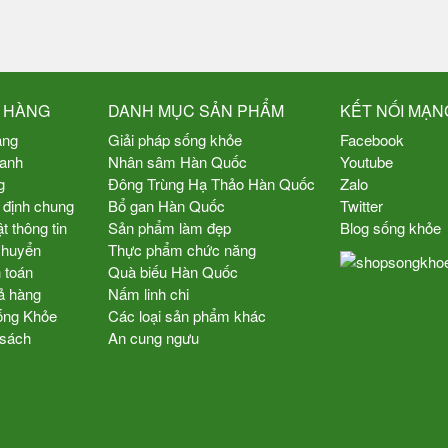
 HÀNG
DANH MỤC SẢN PHẨM
KẾT NỐI MẠN
àng
Giải pháp sống khỏe
Facebook
oanh
Nhân sâm Hàn Quốc
Youtube
g
Đông Trùng Hạ Thảo Hàn Quốc
Zalo
 định chung
Bổ gan Hàn Quốc
Twitter
 thông tin
Sản phẩm làm đẹp
Blog sống khỏe
chuyển
Thực phẩm chức năng
 toán
Quà biếu Hàn Quốc
ả hàng
Nấm linh chi
Sống Khỏe
Các loại sản phẩm khác
 sách
An cung ngưu