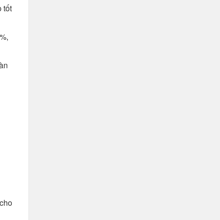
 tốt
3%,
Hàn
 cho