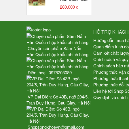
hộp 100 gói x
280,000 đ
3gr
HỖ TRỢ KHÁCH
Hướng dẫn mua h
Quan điểm kinh d
Chuyên sản phẩm Sâm Nấm
Cam kết chất lượn
Hàn Quốc nhập khẩu chính hãng
Chính sách và quy
Chính sách bảo mật
Phương thức vận 
Điện thoại:
0978203089
Phương thức thanh
Phương thức đổi tr
Liên hệ tới Shop 
VP Đại Diện: Số 43B, ngõ 204/5,
Quy định và chính
Trần Duy Hưng, Cầu Giấy, Hà Nội
Shopsongkhoevn@gmail.com