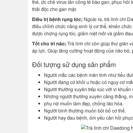
thể, ức chế virus tấn công tế bào gan, phục hồi 
thải độc cho gan mật.
Điều trị bệnh rụng tóc;
Ngoài ra, trà linh chi 
điều chỉnh chức năng sinh lý cơ thể, khiến chức
được chứng rụng tóc, giảm mệt mỏi và giảm đau
Tốt cho trí não;
Trà linh chi còn giúp thư giãn v
áp lực. Giúp tăng cường hoạt động của não bộ, ph
Đối tượng sử dụng sản phẩm
Người mắc các bệnh mãn tính như tiểu đườ
Người đang có khối u hoặc có nguy cơ mắc
Người thường xuyên tiếp xúc với vi khuẩn 
Những người thường xuyên căng thẳng, mệt
phụ nữ muốn làm đẹp, chống lão hóa.
Người bình thường muốn bồi bổ cơ thể.
Người hay đau bệnh, ốm yếu cần hồi phục 