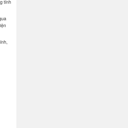
g tính
 qua
iện
ính,