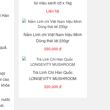
túi màu xanh cờ x 1kg
Liên hệ
i Hàn
Nấm Linh chi Việt Nam hiệu Minh
Dũng thái lát 230gr
 quả.
350,000 đ
Trà Linh Chi Hàn Quốc
một
LONGEVITY MUSHROOM
i cao
c khỏe
320,000 đ
u nước
ai,