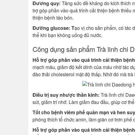
Đương quy:
Tăng sức đề kháng do kích thích m
trợ góp phần vào quá trình cải thiện bệnh thiếu m
thiện bệnh táo bón.
Đường glucose: T
ạo vị cho sản phẩm, có tác
thể khi bạn không uống đủ nước.
Công dụng sản phẩm Trà linh chi 
Hỗ trợ góp phần vào quá trình cải thiện bện
mạch máu, giảm độ kết dính của máu nhờ tác dụ
đào thải cholesterol mật độ thấp. Nhờ đó mà trà
Điều trị suy nhược thần kinh:
Trà linh chi Dae
sút, giảm trí nhớ. Làm giảm đau đầu, giúp cơ thể 
Tốt cho bệnh viêm phế quản mạn và hen su
phóng thích tổ chức amin, làm giãn cơ trơn phế
Hỗ trợ góp phần vào quá trình cải thiện bện