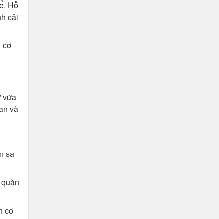
hể. Hỗ
nh cải
o cơ
ơ vữa
an và
ần sa
ế quản
h cơ