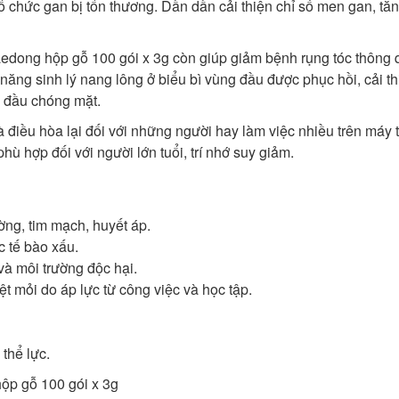
tổ chức gan bị tổn thương. Dần dần cải thiện chỉ số men gan, tăn
Daedong hộp gỗ 100 gói x 3g còn giúp giảm bệnh rụng tóc thông
 năng sinh lý nang lông ở biểu bì vùng đầu được phục hồi, cải th
 đầu chóng mặt.
à điều hòa lại đối với những người hay làm việc nhiều trên máy t
ù hợp đối với người lớn tuổi, trí nhớ suy giảm.
ng, tim mạch, huyết áp.
 tế bào xấu.
và môi trường độc hại.
 mỏi do áp lực từ công việc và học tập.
thể lực.