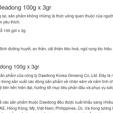
 Deadong 100g x 3gr
g lại, sản phẩm không những là thức uống quen thuộc của ngườ
 yêu thích.
ỗ 100 gói x 3g
nh đường huyết, an thần, cải thiện tiêu hoá, ngừ rụng tóc hiệu
adong 100g x 3gr
 sản phẩm của công ty Daedong Korea Ginseng Co.,Ltd. Đây là 
 trong sản xuất các dòng sản phẩm về nhân sâm và nấm linh ch
ệ tiên tiến hiện đại, hướng tới mục tiêu phấn đấu và phục vụ sứ
ất cả các sản phẩm thuộc Daedong đều được xuất khẩu sang nhiề
E, Hồng Kông, Mỹ, Việt Nam, Philippines, Úc. Và trong tương l