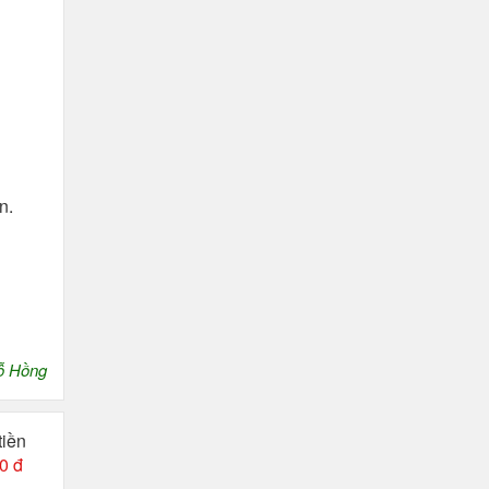
n.
ỗ Hồng
tiền
0 đ