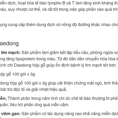
iễn dịch, hoạt hóa tế bào lympho B và T làm tăng sinh kháng t
áu, suy nhược cơ thể, và rất tốt trong việc góp phần vào quá trì
 dụng cung cấp thêm dung dịch có nồng độ đường khác nhau ch
Daedong
h tim mạch:
Sản phẩm làm giảm kết tập tiểu cầu, phòng ngừa x
ng tăng lipoprotein trong máu. Từ đó dần dần chuyển hóa hòa t
 linh chi Daedong hộp gỗ giúp ổn định bệnh lý tim mạch tốt hơn.
dong hộp gỗ 100 gói x 3g giúp cải thiện chứng mất ngủ, tinh th
bài trừ độc tố và giải nhiệt hiệu quả.
yễn;
Thành phần trong nấm linh chi ức chế tế bào thượng bì ph
 quản, tiêu trừ phản ứng quá mẫn cảm.
h viêm gan:
Sản phẩm có tác dụng nâng cao khả năng miễn dịc