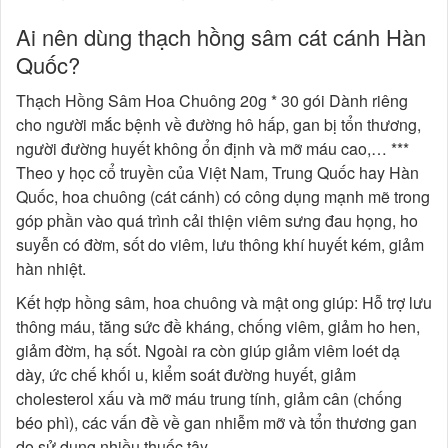
Ai nên dùng thạch hồng sâm cát cánh Hàn
Quốc?
Thạch Hồng Sâm Hoa Chuông 20g * 30 gói Dành riêng
cho người mắc bệnh về đường hô hấp, gan bị tổn thương,
người đường huyết không ổn định và mỡ máu cao,… ***
Theo y học cổ truyền của Việt Nam, Trung Quốc hay Hàn
Quốc, hoa chuông (cát cánh) có công dụng mạnh mẽ trong
góp phần vào quá trình cải thiện viêm sưng đau họng, ho
suyễn có đờm, sốt do viêm, lưu thông khí huyết kém, giảm
hàn nhiệt.
Kết hợp hồng sâm, hoa chuông và mật ong giúp: Hỗ trợ lưu
thông máu, tăng sức đề kháng, chống viêm, giảm ho hen,
giảm đờm, hạ sốt. Ngoài ra còn giúp giảm viêm loét dạ
dày, ức chế khối u, kiểm soát đường huyết, giảm
cholesterol xấu và mỡ máu trung tính, giảm cân (chống
béo phì), các vấn đề về gan nhiễm mỡ và tổn thương gan
do sử dụng nhiều thuốc tây.