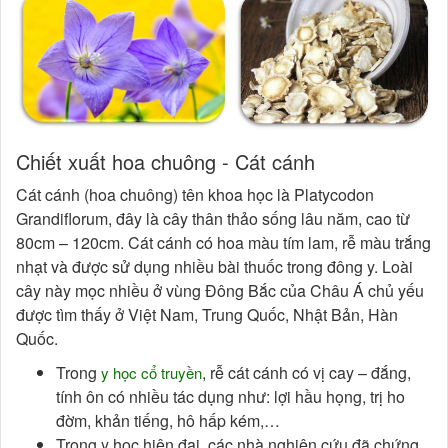
Chiết xuất hoa chuông - Cát cánh
Cát cánh (hoa chuông) tên khoa học là Platycodon
Grandiflorum, đây là cây thân thảo sống lâu năm, cao từ
80cm – 120cm. Cát cánh có hoa màu tím lam, rễ màu trắng
nhạt và được sử dụng nhiều bài thuốc trong đông y. Loài
cây này mọc nhiều ở vùng Đông Bắc của Châu Á chủ yếu
được tìm thấy ở Việt Nam, Trung Quốc, Nhật Bản, Hàn
Quốc.
Trong
, rễ cát cánh có vị cay – đắng,
y học cổ truyền
tính ôn có nhiều tác dụng như: lợi hầu họng, trị ho
đờm, khản tiếng, hô hấp kém,…
Trong y học hiện đại, các nhà nghiên cứu đã chứng