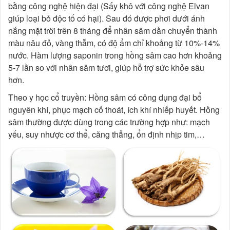
bằng công nghệ hiện đại (Sấy khô với công nghệ Elvan
giúp loại bỏ độc tố có hại). Sau đó được phơi dưới ánh
nắng mặt trời trên 8 tháng để nhân sâm dần chuyển thành
màu nâu đỏ, vàng thẫm, có độ ẩm chỉ khoảng từ 10%-14%
nước. Hàm lượng saponin trong hồng sâm cao hơn khoảng
5-7 lần so với nhân sâm tươi, giúp hỗ trợ sức khỏe sâu
hơn.
Theo y học cổ truyền: Hồng sâm có công dụng đại bổ
nguyên khí, phục mạch cố thoát, ích khí nhiếp huyết. Hồng
sâm thường được dùng trong các trường hợp như: mạch
yếu, suy nhược cơ thể, căng thẳng, ổn định nhịp tim,…