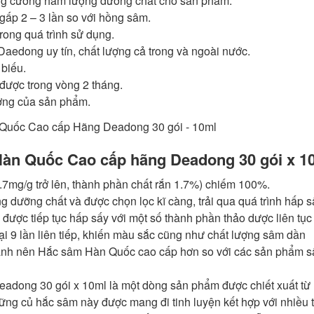
 tăng cường hàm lượng dưỡng chất cho sản phẩm.
ấp 2 – 3 lần so với hồng sâm.
rong quá trình sử dụng.
aedong uy tín, chất lượng cả trong và ngoài nước.
 biếu.
được trong vòng 2 tháng.
ượng của sản phẩm.
àn Quốc Cao cấp hãng Deadong 30 gói x 1
.7mg/g trở lên, thành phần chất rắn 1.7%) chiếm 100%.
ưỡng chất và được chọn lọc kĩ càng, trải qua quá trình hấp sấ
ược tiếp tục hấp sấy với một số thành phần thảo dược liên tục
lại 9 lần liên tiếp, khiến màu sắc cũng như chất lượng sâm dần
hành nên Hắc sâm Hàn Quốc cao cấp hơn so với các sản phẩm 
dong 30 gói x 10ml là một dòng sản phẩm được chiết xuất từ
ng củ hắc sâm này được mang đi tinh luyện kết hợp với nhiều 