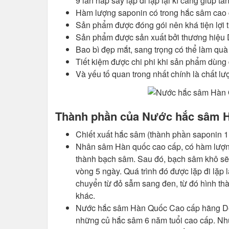
9 lần hấp sấy lặp đi lặp lại kĩ càng giúp
Hàm lượng saponin có trong hắc sâm cao g
Sản phẩm được đóng gói nên khá tiện lợi t
Sản phẩm được sản xuất bởi thương hiệu D
Bao bì đẹp mắt, sang trọng có thể làm quà
Tiết kiệm được chi phi khi sản phẩm dùng 
Và yếu tố quan trong nhất chính là chất l
Thành phần của
Nước hắc sâm H
Chiết xuất hắc sâm (thành phần saponin 1
Nhân sâm Hàn quốc cao cấp, có hàm lượng d
thành bạch sâm. Sau đó, bạch sâm khô sẽ đ
vòng 5 ngày. Quá trình đó được lặp đi lặp 
chuyển từ đỏ sẫm sang đen, từ đó hình t
khác.
Nước hắc sâm Hàn Quốc Cao cấp hãng Dea
những củ hắc sâm 6 năm tuổi cao cấp. Nhữ