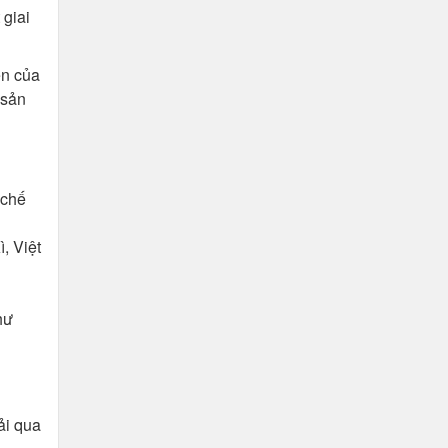
 giai
ện của
 sản
 chế
, Việt
hư
ải qua