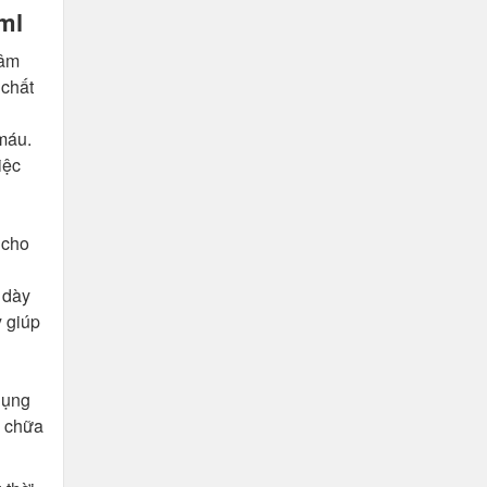
ml
sâm
 chất
máu.
iệc
 cho
 dày
 giúp
dụng
c chữa