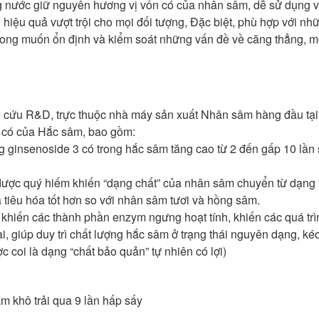
ng nước giữ nguyên hương vị vốn có của nhân sâm, dễ sử dụng 
hiệu quả vượt trội cho mọi đối tượng, Đặc biệt, phù hợp với nh
mong muốn ổn định và kiểm soát những vấn đề về căng thẳng, m
n cứu R&D, trực thuộc nhà máy sản xuất Nhân sâm hàng đầu tạ
g có của Hắc sâm, bao gồm:
ng ginsenoside 3 có trong hắc sâm tăng cao từ 2 đến gấp 10 lần 
 dược quý hiếm khiến “dạng chất” của nhân sâm chuyển từ dạng 
à tiêu hóa tốt hơn so với nhân sâm tươi và hồng sâm.
, khiến các thành phần enzym ngưng hoạt tính, khiến các quá trì
i, giúp duy trì chất lượng hắc sâm ở trạng thái nguyên dạng, ké
c coi là dạng “chất bảo quản” tự nhiên có lợi)
m khô trải qua 9 lần hấp sấy