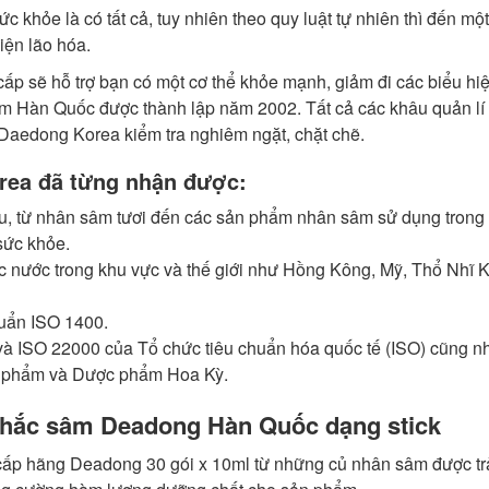
c khỏe là có tất cả, tuy nhiên theo quy luật tự nhiên thì đến một
iện lão hóa.
p sẽ hỗ trợ bạn có một cơ thể khỏe mạnh, giảm đi các biểu hi
m Hàn Quốc được thành lập năm 2002. Tất cả các khâu quản lí
 Daedong Korea kiểm tra nghiêm ngặt, chặt chẽ.
rea đã từng nhận được:
au, từ nhân sâm tươi đến các sản phẩm nhân sâm sử dụng trong
sức khỏe.
nước trong khu vực và thế giới như Hồng Kông, Mỹ, Thổ Nhĩ Kì
uẩn ISO 1400.
và ISO 22000 của Tổ chức tiêu chuẩn hóa quốc tế (ISO) cũng n
c phẩm và Dược phẩm Hoa Kỳ.
 hắc sâm Deadong Hàn Quốc dạng stick
 hãng Deadong 30 gói x 10ml từ những củ nhân sâm được tr