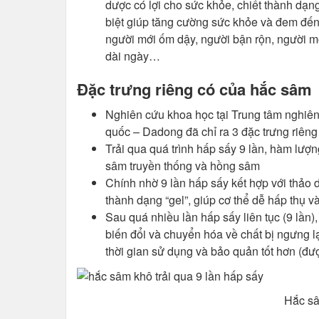
dược có lợi cho sức khỏe, chiết thành dạ
biệt giúp tăng cường sức khỏe và đem đến 
người mới ốm dậy, người bận rộn, người 
dài ngày…
Đặc trưng riêng có của hắc sâm
Nghiên cứu khoa học tại Trung tâm nghiê
quốc – Dadong đã chỉ ra 3 đặc trưng riên
Trải qua quá trình hấp sấy 9 lần, hàm lượ
sâm truyền thống và hồng sâm
Chính nhờ 9 lần hấp sấy kết hợp với thảo
thành dạng “gel”, giúp cơ thể dễ hấp thụ v
Sau quá nhiều lần hấp sấy liên tục (9 lần)
biến đổi và chuyển hóa về chất bị ngưng lạ
thời gian sử dụng và bảo quản tốt hơn (đượ
Hắc sâ