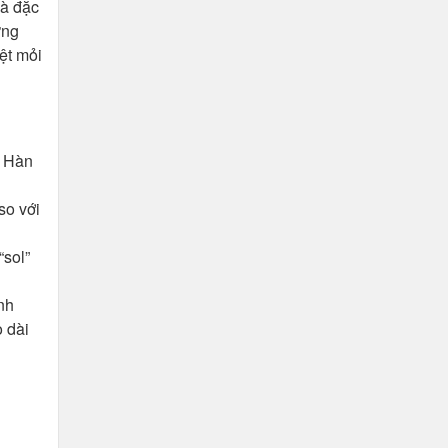
và đặc
ững
ệt mỏi
i Hàn
so với
“sol”
nh
o dài