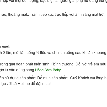
hợp với mọi đối tượng, đặc biệt là người già, phụ nữ đang trong
o, thoáng mát.. Tránh tiếp xúc trực tiếp với ánh sáng mặt trời.
 stick
nh 2 lần, mỗi lần uống ½ liều và chỉ nên uống sau khi ăn khoảng
ong giai đoạn phát triển sinh lí bình thường. Đối với trẻ em nếu
ược tư vấn dùng sang
Hồng Sâm Baby
nên sử dụng sản phẩm Để mua sản phẩm, Quý Khách vui lòng 
lạc với số Hotline để đặt mua!