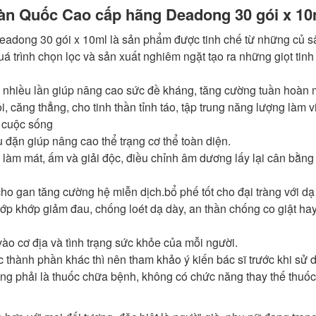
n Quốc Cao cấp hãng Deadong 30 gói x 10
dong 30 gói x 10ml là sản phẩm được tinh chế từ những củ 
uá trình chọn lọc và sản xuất nghiêm ngặt tạo ra những giọt tinh
nhiều lần giúp nâng cao sức đề kháng, tăng cường tuần hoàn 
ăng thẳng, cho tinh thần tỉnh táo, tập trung năng lượng làm v
g cuộc sống
ặn giúp nâng cao thể trạng cơ thể toàn diện.
 làm mát, ấm và giải độc, điều chỉnh âm dương lấy lại cân bằng
cho gan tăng cường hệ miễn dịch.bổ phế tốt cho đại tràng với dạ
p khớp giảm đau, chống loét dạ dày, an thần chống co giật hay
ào cơ địa và tình trạng sức khỏe của mỗi người.
ác thành phần khác thì nên tham khảo ý kiến bác sĩ trước khi sử 
ng phải là thuốc chữa bệnh, không có chức năng thay thế thuố