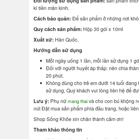
Đối tượng sử dụng sản phẩm:
sản phẩm thích 
kì tiền mãn kinh.
Cách bảo quản:
Để sản phẩm ở những nơi khô rá
Quy cách sản phẩm:
Hộp 30 gói x 10ml
Xuất xứ:
Hàn Quốc.
Hướng dẫn sử dụng
Mỗi ngày uống 1 lần, mỗi lần sử dụng 1 gói
Đối với người huyết áp thấp: nên chia thà
20 phút.
Không dùng cho trẻ em dưới 14 tuổi đang tr
sử dụng, Quý khách vui lòng liên hệ để đ
Lưu ý:
Phụ nữ
và cho con bú khộng 
mang thai
nút Đặt mua sản phẩm phía đầu trang, hoặc liên 
Shop Sống Khỏe xin chân thành cảm ơn!
Tham khảo thông tin