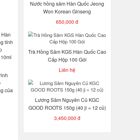
Nước hồng sâm Hàn Quốc Jeong
Won Korean Ginseng
650,000 đ
i Hàn
g tính
p
Trà Hồng Sâm KGS Hàn Quốc Cao
 10ml
Cấp Hộp 100 Gói
Liên hệ
rình
ó
ng của
Lương Sâm Nguyên Củ KGC
GOOD ROOTS 150g (40 ji = 12 củ)
3,450,000 đ