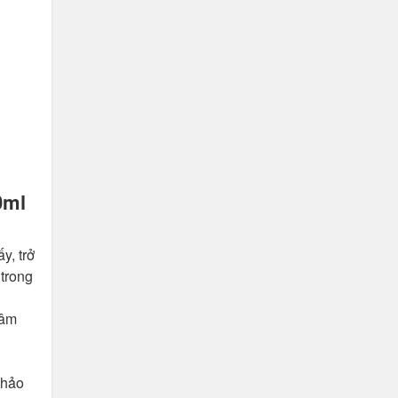
0ml
y, trở
 trong
sâm
thảo