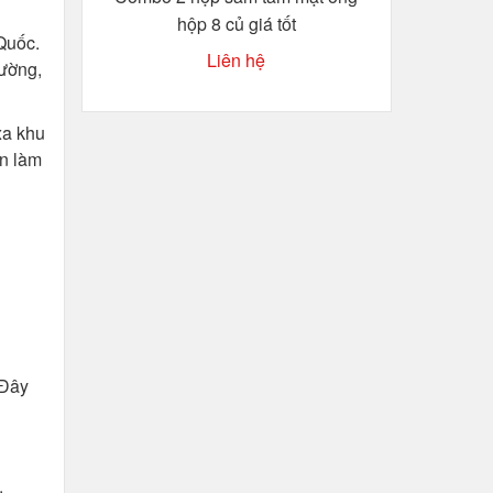
hộp 8 củ giá tốt
Quốc.
Liên hệ
rường,
xa khu
ện làm
 Đây