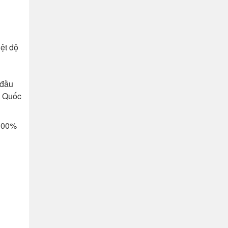
iệt độ
 đầu
n Quốc
 100%