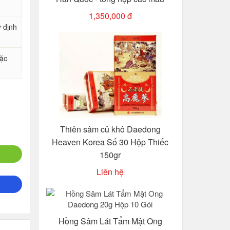
1,350,000 đ
y định
oặc
Thiên sâm củ khô Daedong
Heaven Korea Số 30 Hộp Thiếc
150gr
Liên hệ
Hồng Sâm Lát Tẩm Mật Ong