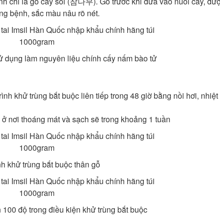
nh chi là gỗ cây sồi (참나무). Gỗ trước khi đưa vào nuôi cấy, đư
ng bệnh, sắc màu nâu rõ nét.
ử dụng làm nguyên liệu chính cấy nấm bào tử
ình khử trùng bắt buộc liên tiếp trong 48 giờ bằng nồi hơi, nhiệt 
” ở nơi thoáng mát và sạch sẽ trong khoảng 1 tuần
nh khử trùng bắt buộc thân gỗ
ên 100 độ trong điều kiện khử trùng bắt buộc