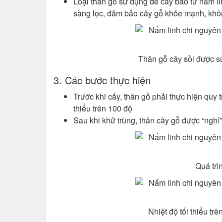
Loại thân gỗ sử dụng để cấy bào tử nấm li
sàng lọc, đảm bảo cây gỗ khỏe mạnh, khô
Thân gỗ cây sồi được s
3. Các bước thực hiện
Trước khi cấy, thân gỗ phải thực hiện quy tr
thiểu trên 100 độ
Sau khi khử trùng, thân cây gỗ được “nghỉ
Quá trì
Nhiệt độ tối thiểu tr