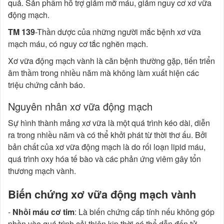
quả. Sản phẩm hỗ trợ giảm mỡ máu, giảm nguy cơ xơ vữa
động mạch.
TM 139
-Thần dược của những người mắc bệnh xơ vữa
mạch máu, có nguy cơ tắc nghẽn mạch.
Xơ vữa động mạch vành là căn bệnh thường gặp, tiến triển
âm thầm trong nhiều năm mà không làm xuất hiện các
triệu chứng cảnh báo.
Nguyên nhân xơ vữa động mạch
Sự hình thành mảng xơ vữa là một quá trình kéo dài, diễn
ra trong nhiều năm và có thể khởi phát từ thời thơ ấu. Bởi
bản chất của xơ vữa động mạch là do rối loạn lipid máu,
quá trình oxy hóa tế bào và các phản ứng viêm gây tổn
thương mạch vành.
Biến chứng xơ vữa động mạch vành
-
Nhồi máu cơ tim
: Là biến chứng cấp tính nếu không góp
phần vào quá trình cải thiện kịp thời có thể dẫn đến tử