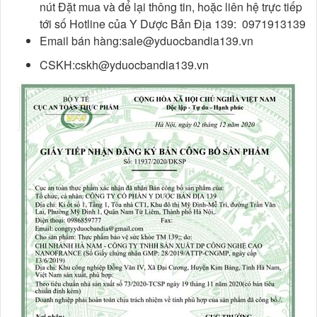
nút Đặt mua và để lại thông tin, hoặc liên hệ trực tiếp
tới số Hotline của Y Dược Bản Địa 139: 0971913139
Email bán hàng:sale@yduocbandia139.vn
CSKH:cskh@yduocbandia139.vn