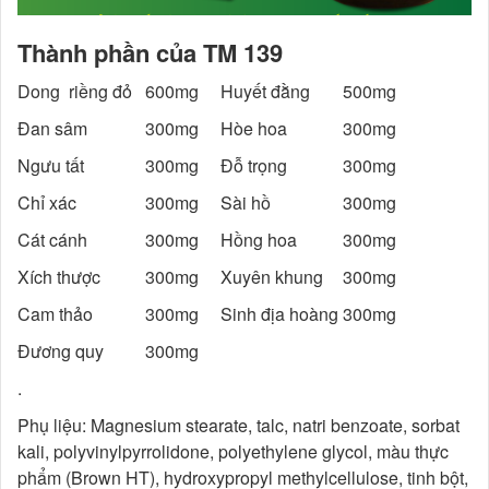
Thành phần của TM 139
Dong riềng đỏ
600mg
Huyết đằng
500mg
Đan sâm
300mg
Hòe hoa
300mg
Ngưu tất
300mg
Đỗ trọng
300mg
Chỉ xác
300mg
Sài hồ
300mg
Cát cánh
300mg
Hồng hoa
300mg
Xích thược
300mg
Xuyên khung
300mg
Cam thảo
300mg
Sinh địa hoàng
300mg
Đương quy
300mg
.
Phụ liệu: Magnesium stearate, talc, natri benzoate, sorbat
kali, polyvinylpyrrolidone, polyethylene glycol, màu thực
phẩm (Brown HT), hydroxypropyl methylcellulose, tinh bột,