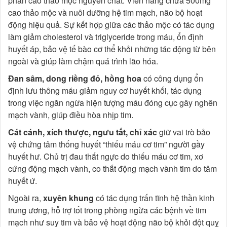
phần cao thảo mộc nguyên chất. Viên nang chứa 500mg
cao thảo mộc và nuôi dưỡng hệ tim mạch, não bộ hoạt
động hiệu quả. Sự kết hợp giữa các thảo mộc có tác dụng
làm giảm cholesterol và triglyceride trong máu, ổn định
huyết áp, bảo vệ tế bào cơ thể khỏi những tác động từ bên
ngoài và giúp làm chậm quá trình lão hóa.
Đan sâm, dong riềng đỏ, hồng hoa
có công dụng ổn
định lưu thông máu giảm nguy cơ huyết khối, tác dụng
trong việc ngăn ngừa hiện tượng máu đóng cục gây nghẽn
mạch vành, giúp điều hòa nhịp tim.
Cát cánh, xích thược, ngưu tất, chỉ xác
giữ vai trò bảo
vệ chứng tâm thống huyết “thiếu máu cơ tim” người gầy
huyết hư. Chủ trị đau thắt ngực do thiếu máu cơ tim, xơ
cứng động mạch vành, co thắt động mạch vành tim do tâm
huyết ứ.
Ngoài ra,
xuyên khung
có tác dụng trấn tĩnh hệ thần kinh
trung ương, hỗ trợ tốt trong phòng ngừa các bệnh về tim
mạch như suy tim và bảo vệ hoạt động não bộ khỏi đột quỵ