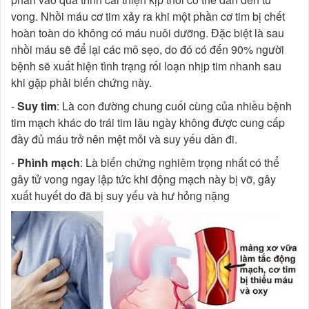
vong. Nhồi máu cơ tim xảy ra khi một phần cơ tim bị chết
hoàn toàn do không có máu nuôi dưỡng. Đặc biệt là sau
nhồi máu sẽ để lại các mô sẹo, do đó có đến 90% người
bệnh sẽ xuất hiện tình trạng rối loạn nhịp tim nhanh sau
khi gặp phải biến chứng này.
-
Suy tim
: Là con đường chung cuối cùng của nhiều bệnh
tim mạch khác do trái tim lâu ngày không được cung cấp
đầy đủ máu trở nên mệt mỏi và suy yếu dần đi.
-
Phình mạch
: Là biến chứng nghiêm trọng nhất có thể
gây tử vong ngay lập tức khi động mạch này bị vỡ, gây
xuất huyết do đã bị suy yếu và hư hỏng nặng