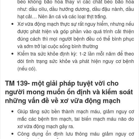
béo không bão hòa thay vì các chất béo bão hòa
như: dầu oliu, dầu hướng dương, dầu đậu nành, dầu
hạt cải… Nên ăn cá và các loại thịt trắng.
Xơ vữa động mạch thực sự rất nguy hiểm, nhưng nếu
được phát hiện và góp phần vào quá trình cải thiện
đúng cách thì mọi người bệnh đều có thể bình phục
và sớm trở lại cuộc sống bình thường
Kiểm tra sức khỏe định kỳ: 1-2 lần mỗi năm để theo
dõi tình trạng sức khỏe và phát hiện nguy cơ bệnh
(nếu có).
TM 139- một giải pháp tuyệt vời cho
người mong muốn ổn định và kiểm soát
những vấn đề về xơ vữa động mạch
Giúp tăng sức bền thành mạch máu, giảm nguy cơ
mắc các bệnh tim mạch, tai biến mạch máu não do
xơ vữa động mạch gây ra.
Công dụng ổn định lưu thông máu giảm nguy cơ