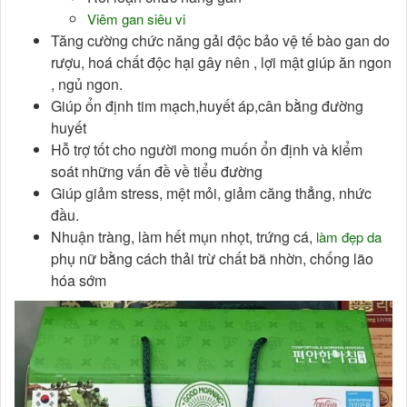
Viêm gan siêu vi
Tăng cường chức năng gải độc bảo vệ tế bào gan do
rượu, hoá chất độc hại gây nên , lợi mật giúp ăn ngon
, ngủ ngon.
Giúp ổn định tim mạch,huyết áp,cân bằng đường
huyết
Hỗ trợ tốt cho người mong muốn ổn định và kiểm
soát những vấn đề về tiểu đường
Giúp giảm stress, mệt mỏi, giảm căng thẳng, nhức
đầu.
Nhuận tràng, làm hết mụn nhọt, trứng cá,
làm đẹp da
phụ nữ bằng cách thải trừ chất bã nhờn, chống lão
hóa sớm