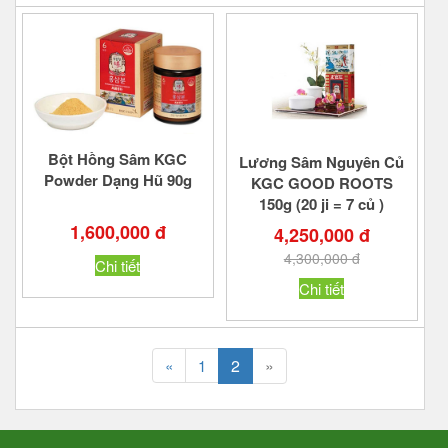
Bột Hồng Sâm KGC
Lương Sâm Nguyên Củ
Powder Dạng Hũ 90g
KGC GOOD ROOTS
150g (20 ji = 7 củ )
1,600,000 đ
4,250,000 đ
4,300,000 đ
Chi tiết
Chi tiết
2
»
«
1