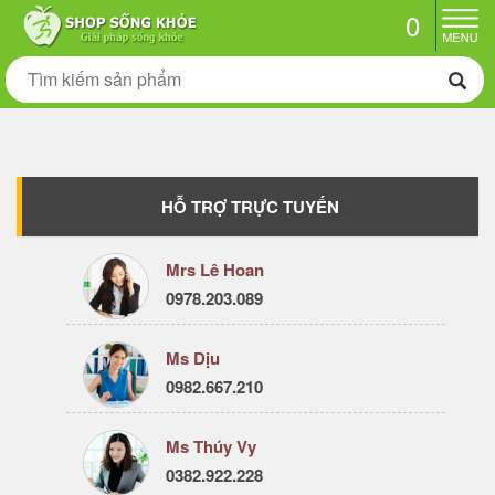
0
HỖ TRỢ TRỰC TUYẾN
Mrs Lê Hoan
0978.203.089
Ms Dịu
0982.667.210
Ms Thúy Vy
0382.922.228