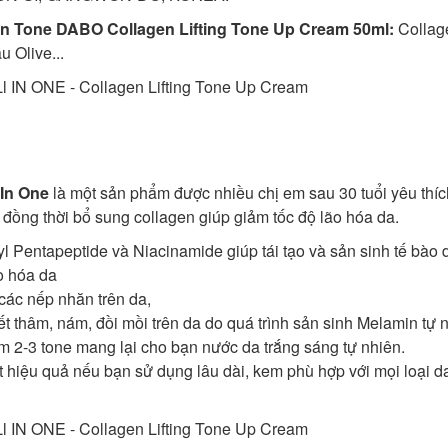
n Tone DABO Collagen Lifting Tone Up Cream 50ml:
Collag
u Olive...
In One
là một sản phẩm được nhiều chị em sau 30 tuổi yêu thíc
ồng thời bổ sung collagen giúp giảm tốc độ lão hóa da.
yl Pentapeptide và Niacinamide giúp tái tạo và sản sinh tế bào 
o hóa da
các nếp nhăn trên da,
ết thâm, nám, đồi mồi trên da do quá trình sản sinh Melamin tự 
êm 2-3 tone mang lại cho bạn nước da trắng sáng tự nhiên.
 hiệu quả nếu bạn sử dụng lâu dài, kem phù hợp với mọi loại d