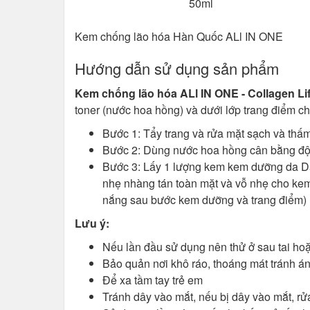
Kem chống lão hóa Hàn Quốc ALl IN ONE
Hướng dẫn sử dụng sản phẩm
Kem chống lão hóa ALl IN ONE - Collagen Li
toner (nước hoa hồng) và dưới lớp trang điểm ch
Bước 1: Tẩy trang và rửa mặt sạch và thấ
Bước 2: Dùng nước hoa hồng cân bằng độ
Bước 3: Lấy 1 lượng kem kem dưỡng da 
nhẹ nhàng tán toàn mặt và vỗ nhẹ cho kem
nắng sau bước kem dưỡng và trang điểm)
Lưu ý:
Nếu lần đầu sử dụng nên thử ở sau tai hoặ
Bảo quản nơi khô ráo, thoáng mát tránh án
Để xa tầm tay trẻ em
Tránh dây vào mắt, nếu bị dây vào mắt, rử