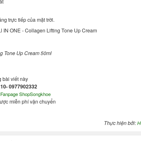
ất
g trực tiếp của mặt trời.
ing Tone Up Cream 50ml
 bài viết này
10- 0977902332
:
Fanpage ShopSongkhoe
được miễn phí vận chuyển
Thực hiện bởi:
H