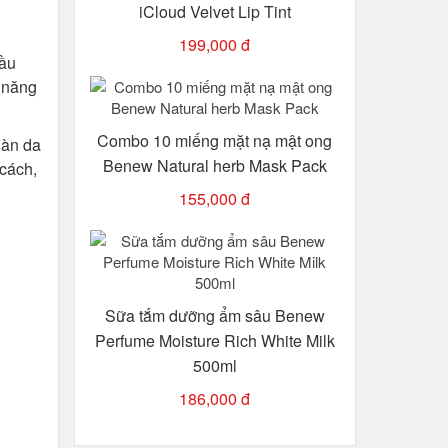
iCloud Velvet Lip Tint
199,000 đ
dầu
ả năng
Combo 10 miếng mặt nạ mật ong
làn da
Benew Natural herb Mask Pack
 cách,
155,000 đ
Sữa tắm dưỡng ẩm sâu Benew
Perfume Moisture Rich White Milk
500ml
186,000 đ