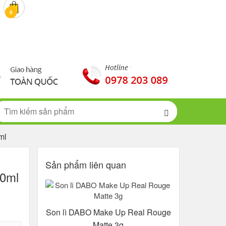
0 đ
0
ml
Sản phẩm liên quan
50ml
Son lì DABO Make Up Real Rouge
Matte 3g