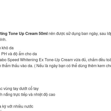
fting Tone Up Cream 50ml
nên được sử dụng ban ngày, sau lớ
ính.
m khô da
 PH và độ ẩm cho da
Dabo Speed Whitening Ex Tone-Up Cream vừa đủ, chấm đều to
 thẩm thấu vào da. ( Nếu là ngày bạn có thể dùng thêm kem c
c vùng tay dưới cổ tay
h nắng trực tiếp và nhiệt độ cao
a kỹ với nhiều nước