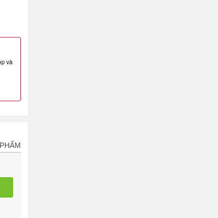
ẹp và
 PHẨM
m