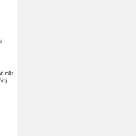
p
àn mặt
hống