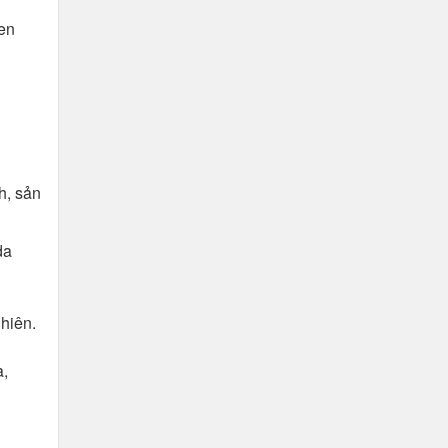
en
h, sản
da
nhiên.
a,