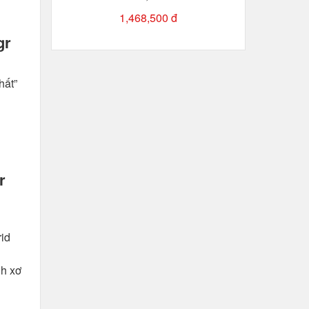
1,468,500 đ
gr
hất”
r
rid
nh xơ