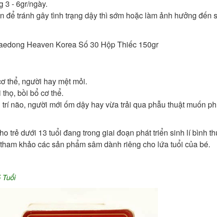
 3 - 6gr/ngày.
ớn để tránh gây tình trạng dậy thì sớm hoặc làm ảnh hưởng đến 
 thể, người hay mệt mỏi.
 thọ, bồi bổ cơ thể.
trí não, người mới ốm dậy hay vừa trải qua phẫu thuật muốn ph
rẻ dưới 13 tuổi đang trong giai đoạn phát triển sinh lí bình t
g tham khảo các sản phẩm sâm dành riêng cho lứa tuổi của bé.
 Tuổi