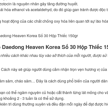
ozotocin là nguyên nhân gây tăng đường huyết.
ái hóa ethanol và acetaldehyd, do đó giúp gan tránh được độc t
 hoạt động của các chất chống oxy hóa liên quan tới sự lão hó
Daedong Heaven Korea Số 30 Hộp Thiếc 1
hiều cách khác nhau tùy vào sở thích của mỗi người, được sử
p. Cách này sẽ giúp người dùng cảm nhận trọn vẹn hương vị của
hầm sâm, cháo sâm… Đây là cách dùng phổ biến của người dâ
ạn có thể ngâm nguyên củ hoặc cắt thành từng lát mỏng cho và
g khoảng 2 - 3 tuần là có thể sử dụng.
kiên trì dùng thường xuyên và đều đặn mỗi ngày để đạt được h