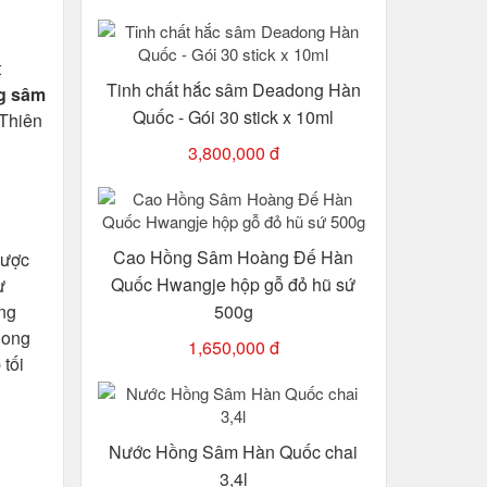
t
Tinh chất hắc sâm Deadong Hàn
g sâm
Quốc - Gói 30 stick x 10ml
 Thiên
3,800,000 đ
Cao Hồng Sâm Hoàng Đế Hàn
được
Quốc Hwangje hộp gỗ đỏ hũ sứ
ừ
ng
500g
dong
1,650,000 đ
 tối
Nước Hồng Sâm Hàn Quốc chai
3,4l