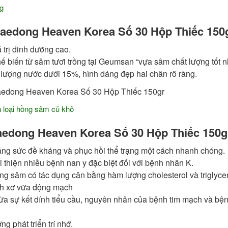
g
edong Heaven Korea Số 30 Hộp Thiếc 150
trị dinh dưỡng cao.
 biến từ sâm tươi trồng tại Geumsan “vựa sâm chất lượng tốt n
lượng nước dưới 15%, hình dáng đẹp hai chân rõ ràng.
n loại hồng sâm củ khô
edong Heaven Korea Số 30 Hộp Thiếc 150g
tăng sức đề kháng và phục hồi thể trạng một cách nhanh chóng.
i thiện nhiều bệnh nan y đặc biệt đối với bệnh nhân K.
ng sâm có tác dụng cân bằng hàm lượng cholesterol và triglyce
nh xơ vữa động mạch
ừa sự kết dính tiểu cầu, nguyên nhân của bệnh tim mạch và bệ
ng phát triển trí nhớ.