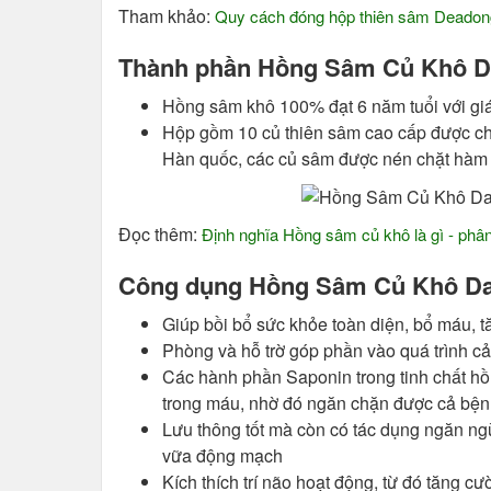
Tham khảo:
Quy cách đóng hộp thiên sâm Deadon
Thành phần Hồng Sâm Củ Khô Da
Hồng sâm khô 100% đạt 6 năm tuổi với giá 
Hộp gồm 10 củ thiên sâm cao cấp được chế
Hàn quốc, các củ sâm được nén chặt hàm 
Đọc thêm:
Định nghĩa Hồng sâm củ khô là gì - phâ
Công dụng
Hồng Sâm Củ Khô Da
Giúp bồi bổ sức khỏe toàn diện, bổ máu, 
Phòng và hỗ trờ góp phần vào quá trình cả
Các hành phần Saponin trong tinh chất hồ
trong máu, nhờ đó ngăn chặn được cả bệ
Lưu thông tốt mà còn có tác dụng ngăn ng
vữa động mạch
Kích thích trí não hoạt động, từ đó tăng cườ