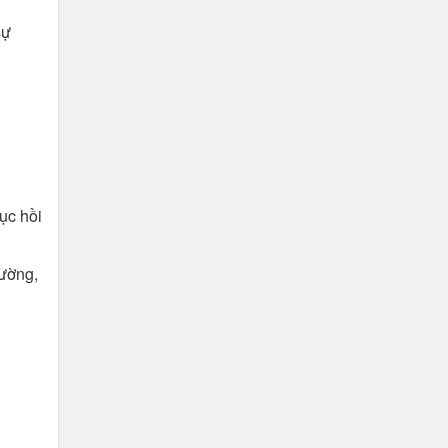
sự
ục hồi
hường,