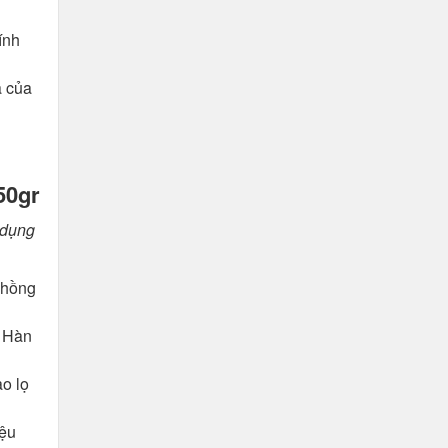
ính
a của
50gr
 dụng
 hồng
n Hàn
o lọ
iệu