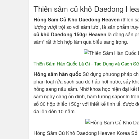
Thiên sâm củ khô Daedong Hea
Hồng Sâm Củ Khô Daedong Heaven
(thiên s
lượng vượt trội so với sâm tươi, là sản phẩm tr
củ khô Daedong 150gr Heaven
là dòng sản ph
sâm” rất thích hợp làm quà biếu sang trọng.
Thiên Sâm Hàn Quốc Là Gì - Tác Dụng và Cách S
Hồng sâm hàn quốc
Sử dụng phương pháp chế 
phân loại rửa sạch sau đó hấp hơi nước, sấy kh
hồng sang nâu sẫm. Nhờ khoa học hiện đại kết
sâm ngày càng ổn định, hàm lượng saponin tr
số 30 hộp thiếc 150gr với thiết kế tinh tế, được
đa lên đến 10 năm.
Hồng Sâm Củ Khô Daedong Heaven Korea Số 3