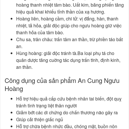
hoàng thanh nhiệt tâm bào. Uất kim, băng phiến tăng
hiệu quả khai khiếu tỉnh thần của xạ hương.
Hoàng liên, hoàng cầm, chi tử: vị đắng, hàn, thanh
nhiệt, tả hỏa, giải độc giúp cho ngưu hoàng giữ việc
thanh hỏa của tâm bào.
Chu sa, trân châu: trấn tâm an thần, trừ phiền táo bất
an.
Hùng hoàng: giải độc tránh tà.Ba loại phụ tá cho
quân dược tăng cuờng tác dụng trấn tĩnh, định kinh,
an thần.
Công dụng của sản phẩm An Cung Ngưu
Hoàng
Hỗ trợ hiệu quả cấp cứu bệnh nhân tai biến, đột quỵ
tránh tình trạng liệt thân người
Giảm bớt các di chứng do chấn thương não gây ra
Giúp cải thiện giấc ngủ
Hỗ trợ chữa bệnh nhức đầu, chóng mặt, buồn nôn