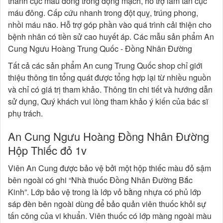
thành cục máu đông trong động mạch, hỗ trợ làm tan cục
máu đông. Cấp cứu nhanh trong đột quỵ, trúng phong,
nhồi máu não. Hỗ trợ góp phần vào quá trình cải thiện cho
bệnh nhân có tiền sử cao huyết áp. Các mẫu sản phẩm An
Cung Ngưu Hoàng Trung Quốc - Đồng Nhân Đường
Tất cả các sản phẩm An cung Trung Quốc shop chỉ giới
thiệu thông tin tổng quát được tổng hợp lại từ nhiều nguồn
và chỉ có giá trị tham khảo. Thông tin chi tiết và hướng dẫn
sử dụng, Quý khách vui lòng tham khảo ý kiến của bác sĩ
phụ trách.
An Cung Ngưu Hoàng Đồng Nhân Đường
Hộp Thiếc đỏ 1v
Viên An Cung được bảo vệ bởi một hộp thiếc màu đỏ sậm
bên ngoài có ghi “Nhà thuốc Đồng Nhân Đường Bắc
Kinh”. Lớp bảo vệ trong là lớp vỏ bằng nhựa có phủ lớp
sáp đèn bên ngoài dùng để bảo quản viên thuốc khỏi sự
tấn công của vi khuẩn. Viên thuốc có lớp màng ngoài màu