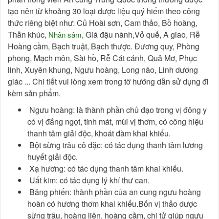
tạo nên từ khoảng 30 loại dược liệu quý hiếm theo công
thức riêng biệt như: Củ Hoài sơn, Cam thảo, Bồ hoàng,
Thần khúc,
, Giá đậu nành,Vỏ quế, A giao, Rễ
Nhân sâm
Hoàng cầm, Bạch truật, Bạch thược. Đương quy, Phòng
phong, Mạch môn, Sài hồ, Rễ Cát cánh, Quả Mơ, Phục
linh, Xuyên khung, Ngưu hoàng, Long não, Linh dương
giác ... Chi tiết vui lòng xem trong tờ hướng dẫn sử dụng đi
kèm sản phẩm.
Ngưu hoàng: là thành phần chủ đạo trong vị đông y
có vị đắng ngọt, tính mát, mùi vị thơm, có công hiệu
thanh tâm giải độc, khoát đàm khai khiếu.
Bột sừng trâu cô đặc: có tác dụng thanh tâm lương
huyết giải độc.
Xạ hương: có tác dụng thanh tâm khai khiếu.
Uất kim: có tác dụng lý khí thư can.
Băng phiến: thành phần của an cung ngưu hoàng
hoàn có hương thơm khai khiếu.Bốn vị thảo dược
sừng trâu, hoàng liên, hoàng cầm, chi tử giúp ngưu