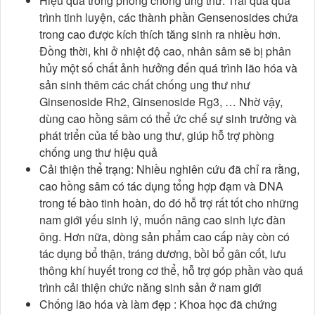
Hiệu quả trong phòng chống ung thư: Trải qua quá
trình tinh luyện, các thành phần Gensenosides chứa
trong cao được kích thích tăng sinh ra nhiều hơn.
Đồng thời, khi ở nhiệt độ cao, nhân sâm sẽ bị phân
hủy một số chất ảnh hưởng đến quá trình lão hóa và
sản sinh thêm các chất chống ung thư như
Ginsenoside Rh2, Ginsenoside Rg3, … Nhờ vậy,
dùng cao hồng sâm có thể ức chế sự sinh trưởng và
phát triển của tế bào ung thư, giúp hỗ trợ phòng
chống ung thư hiệu quả
Cải thiện thể trạng: Nhiều nghiên cứu đã chỉ ra rằng,
cao hồng sâm có tác dụng tổng hợp đạm và DNA
trong tế bào tinh hoàn, do đó hỗ trợ rất tốt cho những
nam giới yếu sinh lý, muốn nâng cao sinh lực đàn
ông. Hơn nữa, dòng sản phẩm cao cấp này còn có
tác dụng bổ thận, tráng dương, bồi bổ gân cốt, lưu
thông khí huyết trong cơ thể, hỗ trợ góp phần vào quá
trình cải thiện chức năng sinh sản ở nam giới
Chống lão hóa và làm đẹp : Khoa học đã chứng