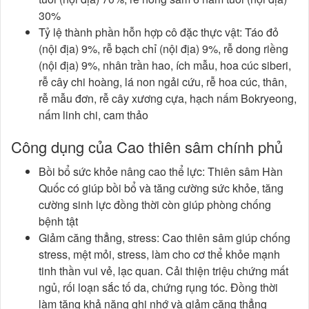
30%
Tỷ lệ thành phần hỗn hợp cô đặc thực vật: Táo đỏ
(nội địa) 9%, rễ bạch chỉ (nội địa) 9%, rễ dong riềng
(nội địa) 9%, nhân trần hao, ích mẫu, hoa cúc siberi,
rễ cây chi hoàng, lá non ngải cứu, rễ hoa cúc, thân,
rễ mẫu đơn, rễ cây xương cựa, hạch nấm Bokryeong,
nấm linh chi, cam thảo
Công dụng của Cao thiên sâm chính phủ
Bồi bổ sức khỏe nâng cao thể lực: Thiên sâm Hàn
Quốc có giúp bồi bổ và tăng cường sức khỏe, tăng
cường sinh lực đồng thời còn giúp phòng chống
bệnh tật
Giảm căng thẳng, stress: Cao thiên sâm giúp chống
stress, mệt mỏi, stress, làm cho cơ thể khỏe mạnh
tinh thần vui vẻ, lạc quan. Cải thiện triệu chứng mất
ngủ, rối loạn sắc tố da, chứng rụng tóc. Đồng thời
làm tăng khả năng ghi nhớ và giảm căng thẳng