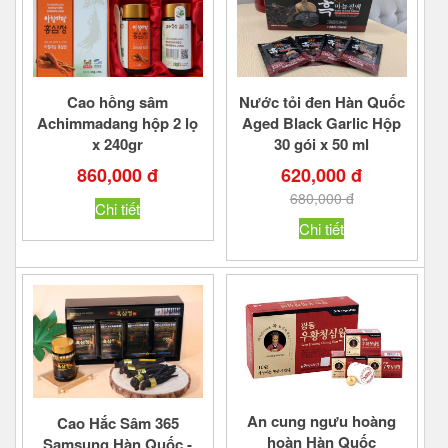
Cao hồng sâm
Nước tỏi đen Hàn Quốc
Achimmadang hộp 2 lọ
Aged Black Garlic Hộp
x 240gr
30 gói x 50 ml
860,000 đ
620,000 đ
680,000 đ
Chi tiết
Chi tiết
An cung ngưu hoàng
Cao Hắc Sâm 365
hoàn Hàn Quốc
Samsung Hàn Quốc -