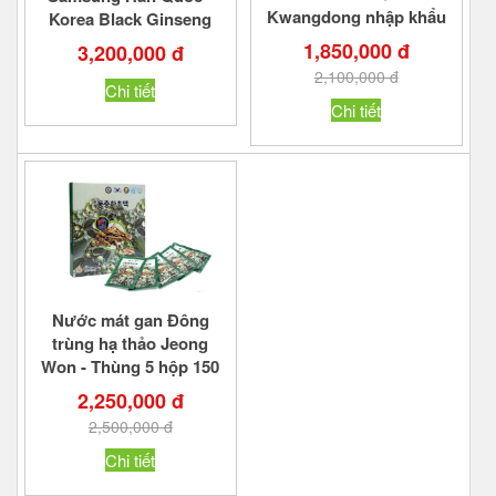
Kwangdong nhập khẩu
Korea Black Ginseng
chính hãng
Extract Gold
1,850,000 đ
3,200,000 đ
2,100,000 đ
Chi tiết
Chi tiết
Nước mát gan Đông
trùng hạ thảo Jeong
Won - Thùng 5 hộp 150
gói
2,250,000 đ
2,500,000 đ
Chi tiết