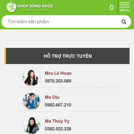
0
HỖ TRỢ TRỰC TUYẾN
Mrs Lê Hoan
0978.203.089
Ms Dịu
0982.667.210
Ms Thúy Vy
0382.922.228